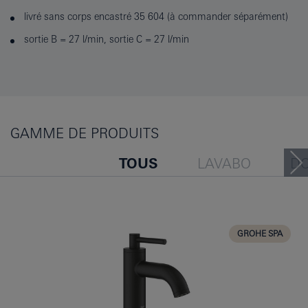
livré sans corps encastré 35 604 (à commander séparément)
sortie B = 27 l/min, sortie C = 27 l/min
GAMME DE PRODUITS
TOUS
LAVABO
D
BAIGNOIRE
BIDET
CUISINE
GROHE SPA