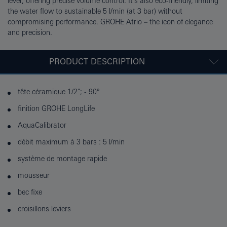
lever, offering precise volume control. It's also eco-friendly, limiting
the water flow to sustainable 5 l/min (at 3 bar) without
compromising performance. GROHE Atrio – the icon of elegance
and precision.
PRODUCT DESCRIPTION
tête céramique 1/2"; - 90°
finition GROHE LongLife
AquaCalibrator
débit maximum à 3 bars : 5 l/min
système de montage rapide
mousseur
bec fixe
croisillons leviers