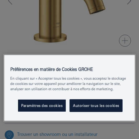
Préférences en matière de Cookies GROHE
Numéro de produit
20658GN0
En cliquant sur « Accepter tous les cookies », vous acceptez le stockage
EAN
4005176951800
de cookies sur votre appareil pour améliorer la navigation sur le site,
analyser son utilisation et contribuer à nos efforts de marketing.
Couleur
cool sunrise brossé
Paramètres des cookies
Autoriser tous les cookies
Demander des renseignements
Trouver un showroom ou un installateur