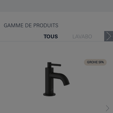
GAMME DE PRODUITS
TOUS
LAVABO
D
BAIGNOIRE
BIDET
CUISINE
GROHE SPA