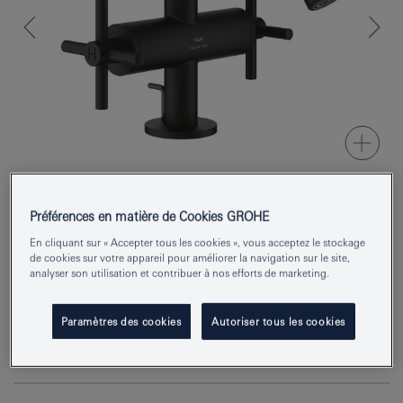
Préférences en matière de Cookies GROHE
Numéro de produit
24353KF0
En cliquant sur « Accepter tous les cookies », vous acceptez le stockage
de cookies sur votre appareil pour améliorer la navigation sur le site,
EAN
4067393056737
analyser son utilisation et contribuer à nos efforts de marketing.
Couleur
phantom black
Paramètres des cookies
Autoriser tous les cookies
Demander des renseignements