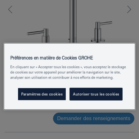
Préférences en matière de Cookies GROHE
En cliquant sur « Accepter tous les cookies », vous acceptez le stockage
de cookies sur votre appareil pour améliorer la navigation sur le site,
analyser son utilisation et contribuer à nos efforts de marketing.
Numéro de produit
20649000
EAN
4005176762949
Paramètres des cookies
Autoriser tous les cookies
Couleur
chromé
Demander des renseignements