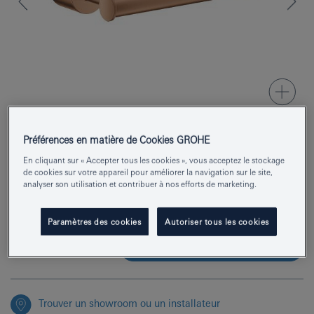
Préférences en matière de Cookies GROHE
Numéro de produit
40891DL0
En cliquant sur « Accepter tous les cookies », vous acceptez le stockage
de cookies sur votre appareil pour améliorer la navigation sur le site,
EAN
4005176952791
analyser son utilisation et contribuer à nos efforts de marketing.
Couleur
warm sunset brossé
Paramètres des cookies
Autoriser tous les cookies
Demander des renseignements
Trouver un showroom ou un installateur