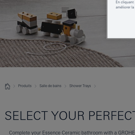
En cliquant 
améliorer la
Produits
Salle de bains
Shower Trays
SELECT YOUR PERFEC
Complete your Essence Ceramic bathroom with a GROHE a