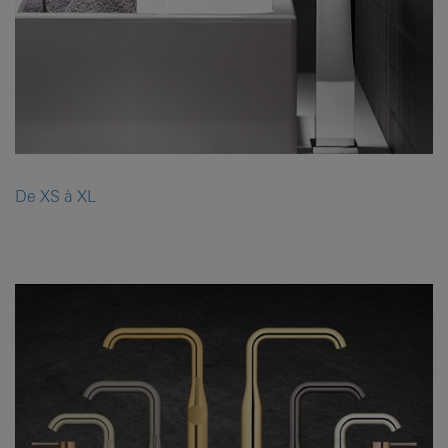
De XS à XL