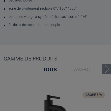
bec avec butée
zone de pivotement réglable 0° / 150° / 360°
bonde de vidage à système "clic-clac"-sortie 1 1/4"
flexibles de raccordement souples
GAMME DE PRODUITS
TOUS
LAVABO
D
BAIGNOIRE
BIDET
CUISINE
GROHE SPA