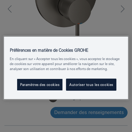
Préférences en matière de Cookies GROHE
En cliquant sur « Accepter tous les cookies », vous acceptez le stockage
de cookies sur votre appareil pour améliorer la navigation sur le site,
analyser son utilisation et contribuer à nos efforts de marketing.
Numéro de produit
24355AL0
Paramètres des cookies
Autoriser tous les cookies
EAN
4005176761614
Couleur
hard graphite brossé
Demander des renseignements