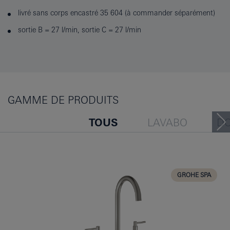
livré sans corps encastré 35 604 (à commander séparément)
sortie B = 27 l/min, sortie C = 27 l/min
GAMME DE PRODUITS
TOUS
LAVABO
D
BAIGNOIRE
BIDET
CUISINE
GROHE SPA