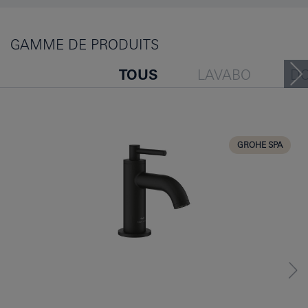
GAMME DE PRODUITS
TOUS
LAVABO
D
BAIGNOIRE
BIDET
CUISINE
GROHE SPA