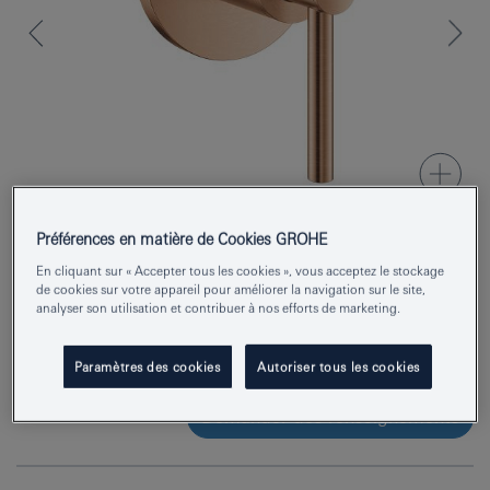
Préférences en matière de Cookies GROHE
En cliquant sur « Accepter tous les cookies », vous acceptez le stockage
Numéro de produit
29397DL0
de cookies sur votre appareil pour améliorer la navigation sur le site,
analyser son utilisation et contribuer à nos efforts de marketing.
EAN
4005176952470
Couleur
warm sunset brossé
Paramètres des cookies
Autoriser tous les cookies
Demander des renseignements