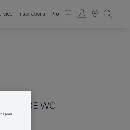
ervice
Inspirations
Pro
BALAI DE WC
reil pour