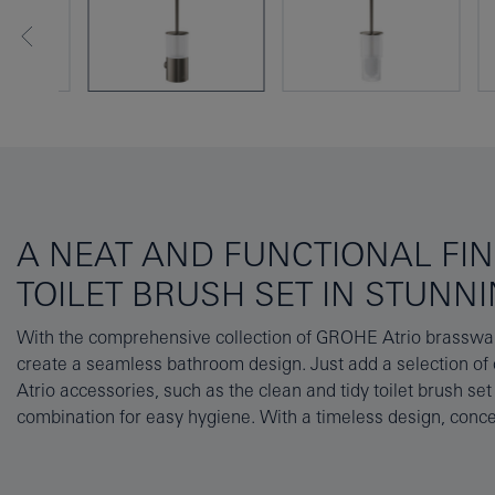
A NEAT AND FUNCTIONAL FIN
TOILET BRUSH SET IN STUNNI
With the comprehensive collection of GROHE Atrio brassware
from the finest materials, it ensures a superb finish in a
create a seamless bathroom design. Just add a selection o
bathroom. And don’t forget the matching robe hook, towel 
Atrio accessories, such as the clean and tidy toilet brush se
paper holder in a classy and highly durable satin graphite 
combination for easy hygiene. With a timeless design, conce