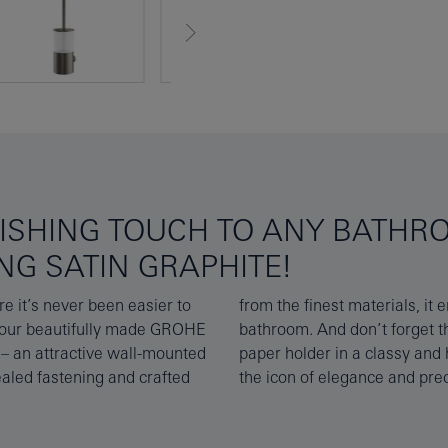
ISHING TOUCH TO ANY BATHRO
NG SATIN GRAPHITE!
 it’s never been easier to
ny classic or contemporary
f our beautifully made GROHE
rail, ring or bar and toilet
t – an attractive wall-mounted
colour coating. GROHE Atrio –
aled fastening and crafted
the icon of elegance and prec