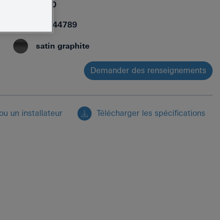
40892MG0
4005176944789
satin graphite
Demander des renseignements
u un installateur
Télécharger les spécifications