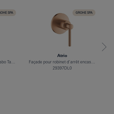
OHE SPA
GROHE SPA
Atrio
Mélangeur 3 trous 1/2″ Lavabo Taille M
Façade pour robinet d’arrêt encastré
29397DL0