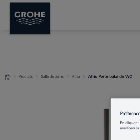
Produits
Salle de bains
Atrio
Atrio Porte-balai de WC
Préférenc
En cliquant 
améliorer la