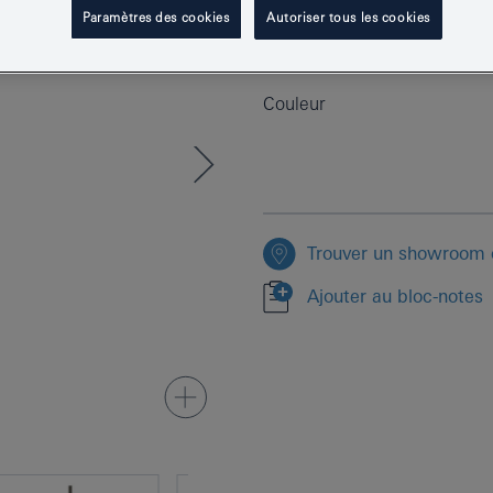
Numéro de produit
Paramètres des cookies
Autoriser tous les cookies
EAN
Couleur
Trouver un showroom o
Ajouter au bloc-notes