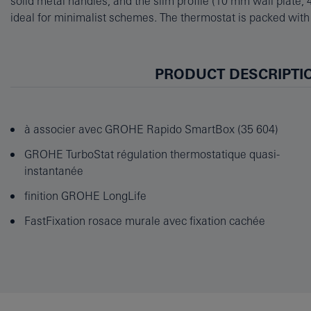
solid metal handles, and the slim profile (10 mm wall plate, 
Rapido SmartBox (35600/35604), sold separately. And don
ideal for minimalist schemes. The thermostat is packed with
PRODUCT DESCRIPTI
à associer avec GROHE Rapido SmartBox (35 604)
GROHE TurboStat régulation thermostatique quasi-
instantanée
finition GROHE LongLife
FastFixation rosace murale avec fixation cachée