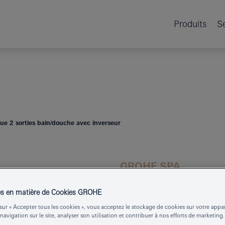
Produits
S
que 2 sorties bain/douche avec inverseur
GROHE SPA
ATRIO
MITIGE
es en matière de Cookies GROHE
SORTIES BAI
sur « Accepter tous les cookies », vous acceptez le stockage de cookies sur votre appa
 navigation sur le site, analyser son utilisation et contribuer à nos efforts de marketing.