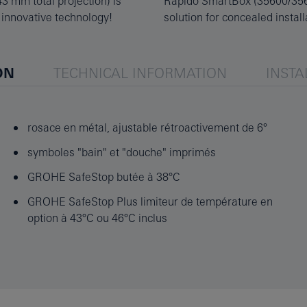
43 mm total projection) is
’t worry: This combined
 innovative technology!
solution for concealed instal
ON
TECHNICAL INFORMATION
INSTA
rosace en métal, ajustable rétroactivement de 6°
symboles "bain" et "douche" imprimés
GROHE SafeStop butée à 38°C
GROHE SafeStop Plus limiteur de température en
option à 43°C ou 46°C inclus