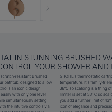
TAT IN STUNNING BRUSHED WA
O CONTROL YOUR SHOWER AND 
 scratch-resistant Brushed
y of water at the perfect
ur bathtub, designed to allow
op override button is set at
rio is an iconic design,
children, the temperature
 easily with only one lever
 optional second limiter lets
hile simultaneously setting
f safety. GROHE Atrio – the
ith the intuitive controls via
 be installed with the GROHE