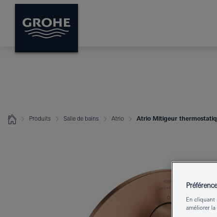
Produits
Salle de bains
Atrio
Atrio Mitigeur thermostati
Préférenc
En cliquant 
améliorer la