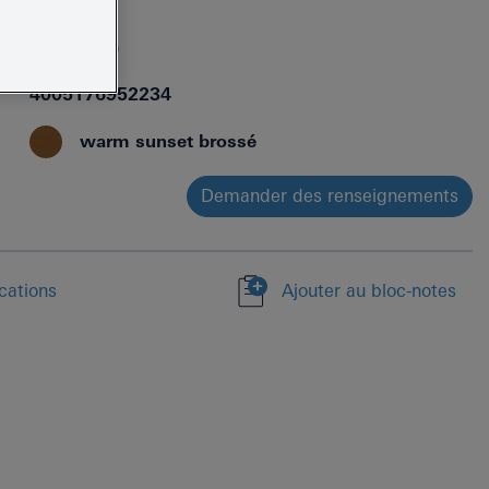
24359DL0
4005176952234
warm sunset brossé
Demander des renseignements
ications
Ajouter au bloc-notes