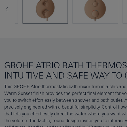
GROHE ATRIO BATH THERMOS
INTUITIVE AND SAFE WAY T
This GROHE Atrio thermostatic bath mixer trim in a chic and
GROHE's thermostatic cartridge ensures a constant suppl
Warm Sunset finish provides the perfect final element for yo
temperature. It’s family-friendly too as the GROHE SafeSt
you to switch effortlessly between shower and bath outlet. At
38°C so scalding is a thing of the past. Great for homes with 
precisely engineered with a beautiful simplicity. Control flow
limiter is set at 38° C so scalding is a thing of the past. And an
that lets you effortlessly direct the water where you want w
you add a further limit of 43° C or 46° C for an extra level o
the volume. The tactile, round design invites you to interact w
icon of elegance and precision. This trim set is designed to