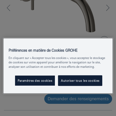
Préférences en matière de Cookies GROHE
En cliquant sur « Accepter tous les cookies », vous acceptez le stockage
de cookies sur votre appareil pour améliorer la navigation sur le site,
Numéro de produit
20661AL0
analyser son utilisation et contribuer à nos efforts de marketing.
EAN
4005176763113
Paramètres des cookies
Autoriser tous les cookies
Couleur
hard graphite brossé
Demander des renseignements