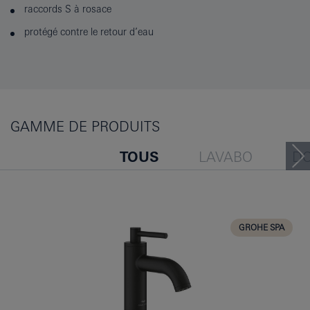
raccords S à rosace
protégé contre le retour d’eau
GAMME DE PRODUITS
TOUS
LAVABO
D
BAIGNOIRE
BIDET
CUISINE
GROHE SPA