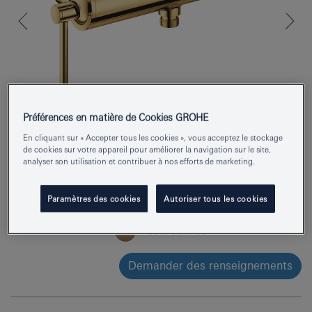
Préférences en matière de Cookies GROHE
En cliquant sur « Accepter tous les cookies », vous acceptez le stockage
de cookies sur votre appareil pour améliorer la navigation sur le site,
analyser son utilisation et contribuer à nos efforts de marketing.
Numéro de produit
24366GL0
Paramètres des cookies
Autoriser tous les cookies
EAN
4005176761058
Couleur
cool sunrise
Demander des renseignements