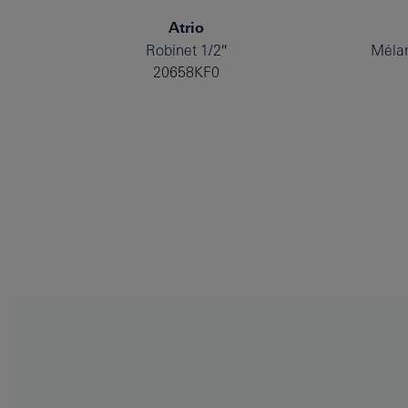
Atrio
Robinet 1/2″
Mélan
20658KF0