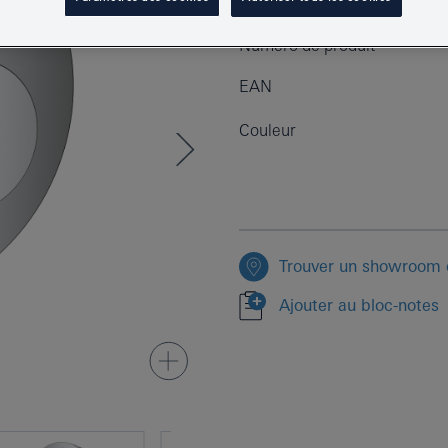
Numéro de produit
EAN
Couleur
Trouver un showroom o
Ajouter au bloc-notes