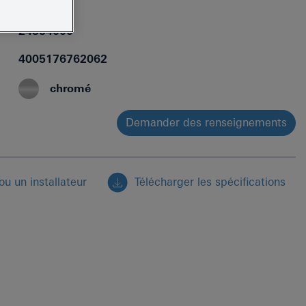
24354000
4005176762062
chromé
Demander des renseignements
u un installateur
Télécharger les spécifications