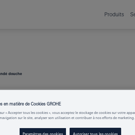
Produits
S
andé douche
GROHE SPA
es en matière de Cookies GROHE
ATRIO
MITIG
sur « Accepter tous les cookies », vous acceptez le stockage de cookies sur votre appa
DOUCHE
 navigation sur le site, analyser son utilisation et contribuer à nos efforts de marketing.
Paramètres des cookies
Autoriser tous les cookies