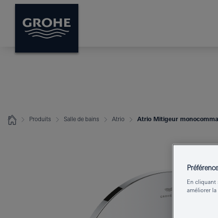
Produits
Salle de bains
Atrio
Atrio Mitigeur monocomm
Préférenc
En cliquant 
améliorer la