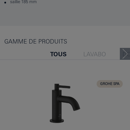
saillie 185 mm
GAMME DE PRODUITS
TOUS
LAVABO
D
BAIGNOIRE
BIDET
CUISINE
GROHE SPA