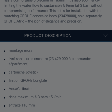
has a comfortable projection of 185mm. It's also eco-friendly,
limiting the water flow to sustainable 5 l/min (at 3 bar) without
compromising performance. This set is for installation with the
matching GROHE concealed body (23429000), sold separately.
GROHE Atrio – the icon of elegance and precision.
PRODUCT DESCRIPTION
montage mural
livré sans corps encastré (23 429 000 à commander
séparément)
cartouche Joystick
finition GROHE LongLife
AquaCalibrator
débit maximum à 3 bars : 5 l/min
entraxe 110 mm