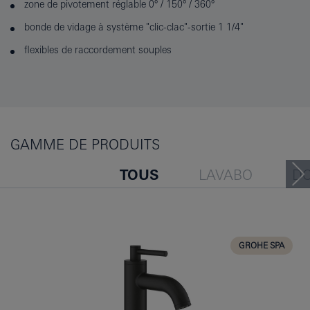
zone de pivotement réglable 0° / 150° / 360°
bonde de vidage à système "clic-clac"-sortie 1 1/4"
flexibles de raccordement souples
GAMME DE PRODUITS
TOUS
LAVABO
D
BAIGNOIRE
BIDET
CUISINE
GROHE SPA