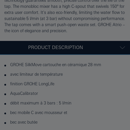
technology guarantees smooth, precise control over the life of the
tap. The monobloc mixer has a high C-spout that swivels 150° for
extra user comfort. It's also eco-friendly, limiting the water flow to
sustainable 5 l/min (at 3 bar) without compromising performance.
The tap comes with a smart push-open waste set. GROHE Atrio –
the icon of elegance and precision.
PRODUCT DESCRIPTION
GROHE SilkMove cartouche en céramique 28 mm
avec limiteur de température
finition GROHE LongLife
AquaCalibrator
débit maximum à 3 bars : 5 l/min
bec mobile C avec mousseur et
bec avec butée