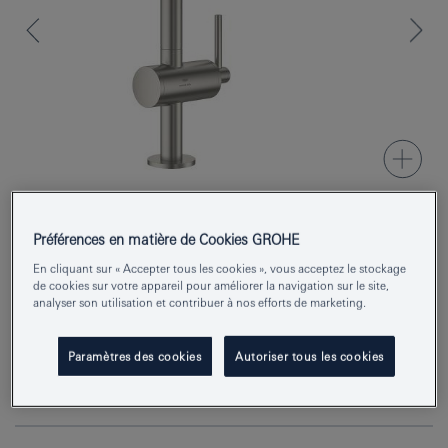
Préférences en matière de Cookies GROHE
Numéro de produit
24362MS0
En cliquant sur « Accepter tous les cookies », vous acceptez le stockage
de cookies sur votre appareil pour améliorer la navigation sur le site,
EAN
4005176945748
analyser son utilisation et contribuer à nos efforts de marketing.
Couleur
satin steel
Paramètres des cookies
Autoriser tous les cookies
Demander des renseignements