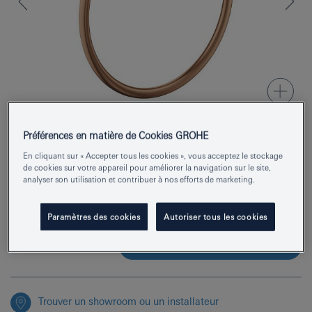
Préférences en matière de Cookies GROHE
En cliquant sur « Accepter tous les cookies », vous acceptez le stockage
Numéro de produit
40887DL0
de cookies sur votre appareil pour améliorer la navigation sur le site,
analyser son utilisation et contribuer à nos efforts de marketing.
EAN
4005176952715
Couleur
warm sunset brossé
Paramètres des cookies
Autoriser tous les cookies
Demander des renseignements
Trouver un showroom ou un installateur