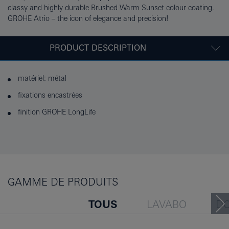
classy and highly durable Brushed Warm Sunset colour coating.
GROHE Atrio – the icon of elegance and precision!
PRODUCT DESCRIPTION
matériel: métal
fixations encastrées
finition GROHE LongLife
GAMME DE PRODUITS
TOUS
LAVABO
D
BAIGNOIRE
BIDET