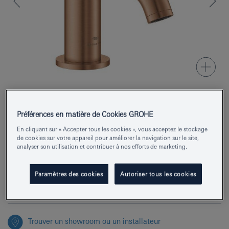
Préférences en matière de Cookies GROHE
Numéro de produit
20658DL0
En cliquant sur « Accepter tous les cookies », vous acceptez le stockage
EAN
4005176951794
de cookies sur votre appareil pour améliorer la navigation sur le site,
analyser son utilisation et contribuer à nos efforts de marketing.
Couleur
warm sunset brossé
Paramètres des cookies
Autoriser tous les cookies
Demander des renseignements
Trouver un showroom ou un installateur