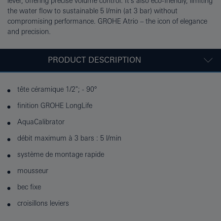
lever, offering precise volume control. It's also eco-friendly, limiting
the water flow to sustainable 5 l/min (at 3 bar) without
compromising performance. GROHE Atrio – the icon of elegance
and precision.
PRODUCT DESCRIPTION
tête céramique 1/2"; - 90°
finition GROHE LongLife
AquaCalibrator
débit maximum à 3 bars : 5 l/min
système de montage rapide
mousseur
bec fixe
croisillons leviers