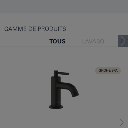
GAMME DE PRODUITS
TOUS
LAVABO
D
BAIGNOIRE
BIDET
CUISINE
GROHE SPA