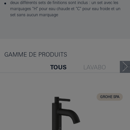
deux différents sets de finitions sont inclus : un set avec les
marquages "H" pour eau chaude et "C" pour eau froide et un
set sans aucun marquage
GAMME DE PRODUITS
TOUS
LAVABO
D
BAIGNOIRE
BIDET
CUISINE
GROHE SPA