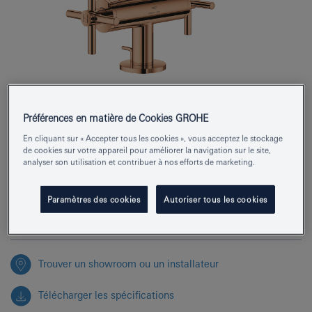
Préférences en matière de Cookies GROHE
Numéro de produit
24353DA0
En cliquant sur « Accepter tous les cookies », vous acceptez le stockage
EAN
4005176761324
de cookies sur votre appareil pour améliorer la navigation sur le site,
analyser son utilisation et contribuer à nos efforts de marketing.
Couleur
warm sunset
Paramètres des cookies
Autoriser tous les cookies
Demander des renseignements
Trouver un showroom ou un installateur
Télécharger les spécifications