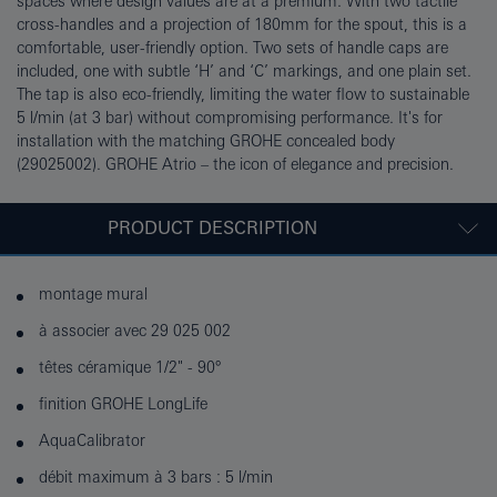
spaces where design values are at a premium. With two tactile
cross-handles and a projection of 180mm for the spout, this is a
comfortable, user-friendly option. Two sets of handle caps are
included, one with subtle ‘H’ and ‘C’ markings, and one plain set.
The tap is also eco-friendly, limiting the water flow to sustainable
5 l/min (at 3 bar) without compromising performance. It's for
installation with the matching GROHE concealed body
(29025002). GROHE Atrio – the icon of elegance and precision.
PRODUCT DESCRIPTION
montage mural
à associer avec 29 025 002
têtes céramique 1/2" - 90°
finition GROHE LongLife
AquaCalibrator
débit maximum à 3 bars : 5 l/min