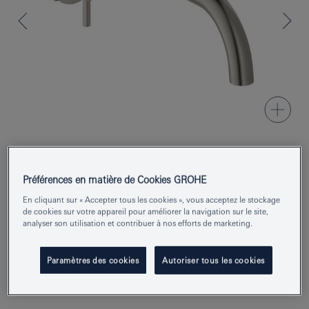
Numéro de produit
20661MS0
Préférences en matière de Cookies GROHE
EAN
4005176945625
En cliquant sur « Accepter tous les cookies », vous acceptez le stockage
de cookies sur votre appareil pour améliorer la navigation sur le site,
analyser son utilisation et contribuer à nos efforts de marketing.
Couleur
satin steel
Paramètres des cookies
Autoriser tous les cookies
Demander des renseignements