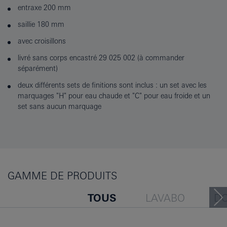
entraxe 200 mm
saillie 180 mm
avec croisillons
livré sans corps encastré 29 025 002 (à commander
séparément)
deux différents sets de finitions sont inclus : un set avec les
marquages "H" pour eau chaude et "C" pour eau froide et un
set sans aucun marquage
GAMME DE PRODUITS
TOUS
LAVABO
D
BAIGNOIRE
BIDET