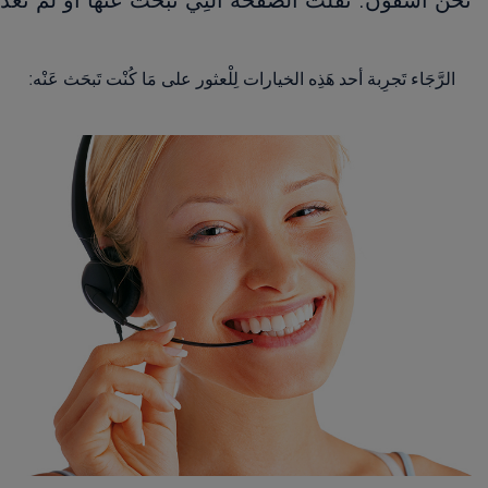
الرَّجَاء تَجرِبة أحد هَذِه الخيارات لِلْعثور على مَا كُنْت تَبحَث عَنْه: