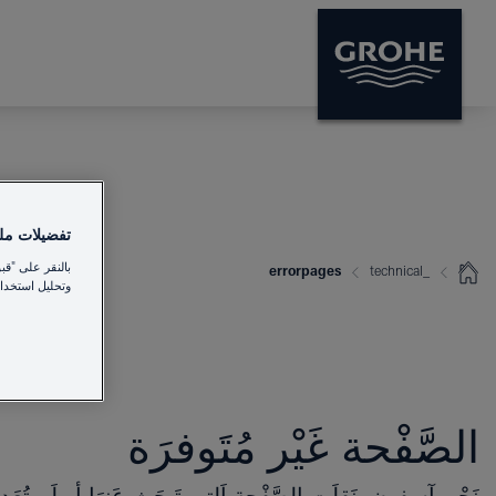
تفضيلات ملفا
بالنقر على "قب
errorpages
_technical
وتحليل استخدام
الصَّفْحة غَيْر مُتَوفرَة
نَحْن آسفون. نَقلَت الصَّفْحة اَلتِي تَبحَث عَنهَا أو لَم تُعَد 