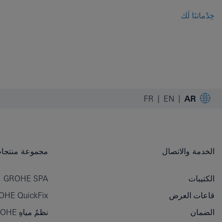
خِدْماتنَا لَك
FR
EN
AR
الخدمة والاتصال
مجموعة منتجات OHE
الكتيبات
GROHE SPA
قاعات العرض
OHE QuickFix
الضمان
نظمُ مياهِ GROHE