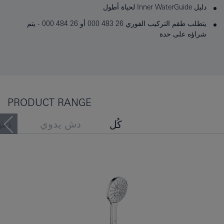
دليل Inner WaterGuide لحياة أطول
يتطلب طقم التركيب الفوري 26 483 000 أو 26 484 000 - يتم
شراؤه على حدة
PRODUCT RANGE
دش يدوي
دش
كُل
مجموعات قضيب الدش