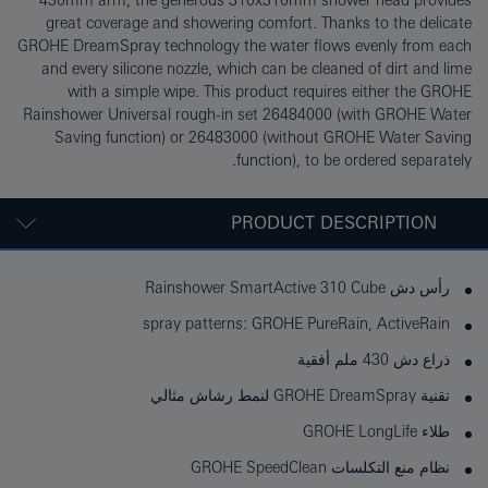
430mm arm, the generous 310x310mm shower head provides
great coverage and showering comfort. Thanks to the delicate
GROHE DreamSpray technology the water flows evenly from each
and every silicone nozzle, which can be cleaned of dirt and lime
with a simple wipe. This product requires either the GROHE
Rainshower Universal rough-in set 26484000 (with GROHE Water
Saving function) or 26483000 (without GROHE Water Saving
function), to be ordered separately.
PRODUCT DESCRIPTION
رأس دش Rainshower SmartActive 310 Cube
spray patterns: GROHE PureRain, ActiveRain
ذراع دش 430 ملم أفقية
تقنية GROHE DreamSpray لنمط رشاش مثالي
طلاء GROHE LongLife
نظام منع التكلسات GROHE SpeedClean