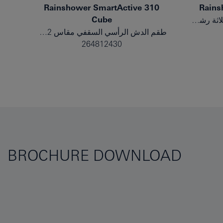
0
Rainshower SmartActive 310
Rains
Cube
طقم الحامل الحائطي المزود بثلاثة رشاشات
طقم الدش الرأسي السقفي مقاس 142 مم، المزود برشاشين
264812430
BROCHURE DOWNLOAD