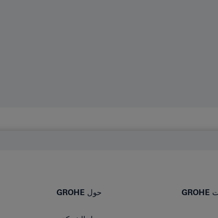
GR
حول GROHE