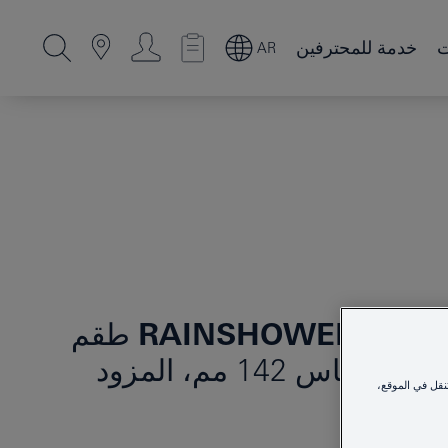
ت
خدمة للمحترفين
AR
RAINSHOWER SMAR
طقم
الدش الرأسي السقفي مقاس 142 مم، المزود
نقل في الموقع،