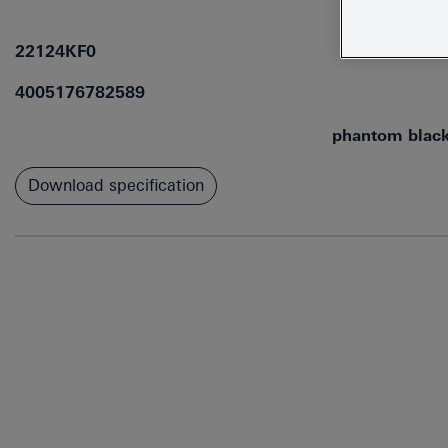
22124KF0
4005176782589
phantom blac
Download specification