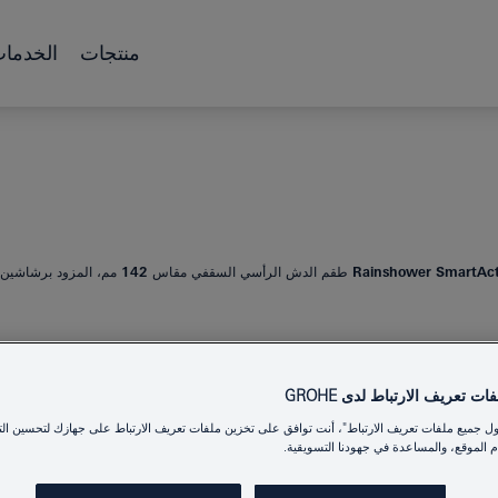
منتجات
الخدما
Rains طقم الدش الرأسي السقفي مقاس 142 مم، المزود برشاشين
TACTIVE 310
ت تعريف الارتباط لدى GROHE
ول جميع ملفات تعريف الارتباط"، أنت توافق على تخزين ملفات تعريف الارتباط على جهازك لتحسين الت
برشاشين
 الموقع، والمساعدة في جهودنا التسويقية.