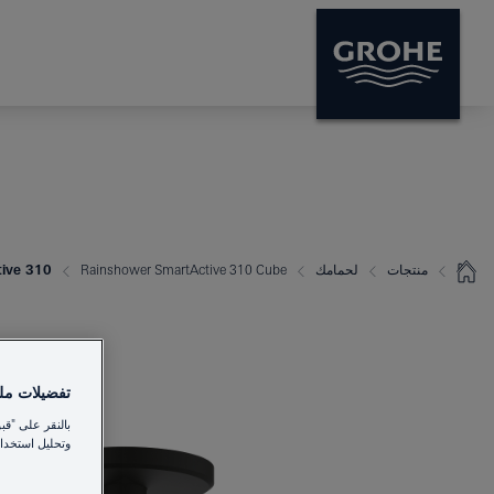
منتجات
لحمامك
Rainshower SmartActive 310 Cube
hower SmartActive 310
تفضيلات ملفا
بالنقر على "قب
وتحليل استخدام