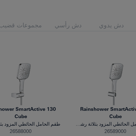
دش يدوي
دش رأسي
مجموعات قضيب 
hower SmartActive 130
Rainshower SmartActi
Cube
Cube
طقم الحامل الحائطي المزود بثلاثة رشاشات
26588000
26589000