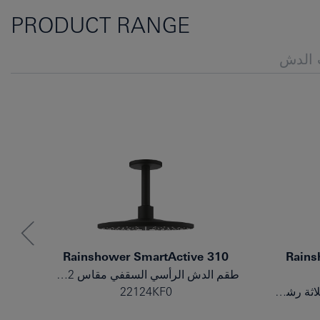
PRODUCT RANGE
الدش
0
Rainshower SmartActive 310
Rains
طقم الدش الرأسي السقفي مقاس 142 مم، المزود برشاشين
طقم الحامل الحائطي المزود بثلاثة رشاشات
22124KF0