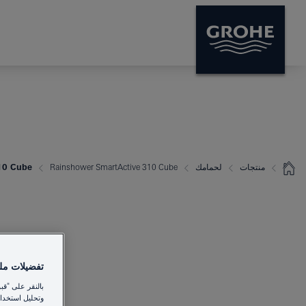
منتجات
لحمامك
Rainshower SmartActive 310 Cube
rtActive 310 Cube
تفضيلات ملفا
بالنقر على "قب
وتحليل استخدام