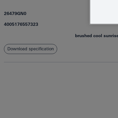
26479GN0
4005176557323
brushed cool sunris
Download specification