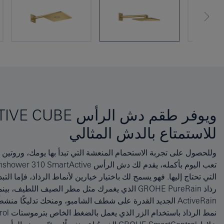
للاستمتاع بالدش المثالي
وللحصول على تجربة الاستحمام المنعشة التي تبدأ بها يومك، وروتين
لك تقنية SpeedClean بتنظيف الرواسب الجيرية المتراكمة من الفتحا
التي تحتاج إليها. فهو يسمح لك باختيار خيارين لأنماط الرذاذ، فإما التبدي
استخدام تقنية الترسب الفيزيائي للبخار (PVD) للحصول على أق
ActiveRain الجديد القدرة على شطف الشامبو، ومنحك تدليكًا من
الساخنة بعيدًا عن الأسطح، ويحميها من الحرارة الشديدة، ويساع