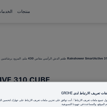
منتجات
الخدما
Rainshower Sma طقم الدش الرأسي مقاس 430 ملم، المزود برشاشين
VE 310 CUBE
ت تعريف الارتباط لدى GROHE
برشاشين
ول جميع ملفات تعريف الارتباط"، أنت توافق على تخزين ملفات تعريف الارتباط على جهازك لتحسين الت
 الموقع، والمساعدة في جهودنا التسويقية.