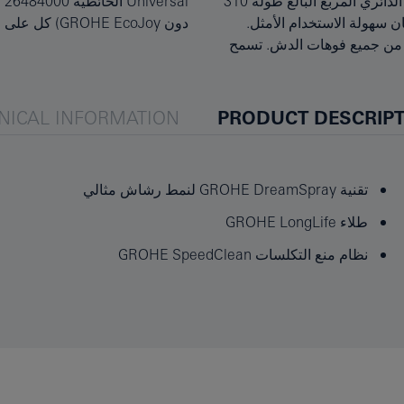
خلاط GROHE SmartControl الذي يُباع منفصلًا. ويثبّت دش الرأس الدائري المربع البالغ طوله 310
Universal الحائطية 26484000 (مع وظيفة GROHE EcoJoy الموفرة للمياه) أو 26483000 (من
تغطية كاملة وضمان سهولة الاستخدام الأمثل.
دون GROHE EcoJoy) كل على حدة.
متاز لتدفق المياه من جميع فوهات الدش. تسمح
NICAL INFORMATION
PRODUCT DESCRIP
تقنية GROHE DreamSpray لنمط رشاش مثالي
طلاء GROHE LongLife
نظام منع التكلسات GROHE SpeedClean