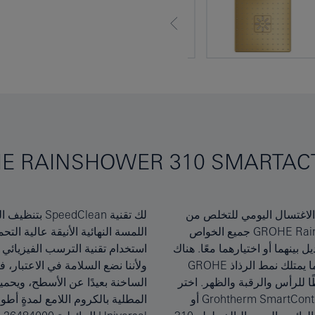
 الاغتسال اليومي للتخلص من
ت بمسحة بسيطة، بينما تحافظ
تعب اليوم بأكمله، يقدم لك دش الرأس GROHE Rainshower 310 SmartActive جميع الخواص
اللمسة النهائية الأنيقة عالية التحمل من GROHE StarLight على المظهر الخالي من الأخطاء بفضل
ل بينهما أو اختيارهما معًا. هناك
صى حد ممكن لمقاومة الخدوش.
رذاذ GROHE PureRain الذي يغمرك مثل مطر الصيف اللطيف، بينما يمتلك نمط الرذاذ GROHE
ولأننا نضع السلامة في الاعتبار، فقد وضعنا نظام WaterGuide الداخلي المعزول بقوة ليوجه المياه
شطًا للرأس والرقبة والظهر. اختر
د في الحفاظ على اللمسة النهائية
نمط الرذاذ باستخدام الزر الذي يعمل بالضغط الخاص بترموستات Grohtherm SmartControl أو
المطلية بالكروم اللامع لمدةٍ أطول. يتطلب هذا المنتج طلب مجموعة GROHE Rainshower