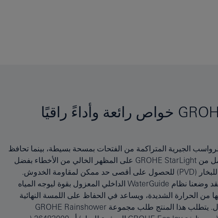
ويوفر طقم دش الرأس GROHE RAINSHOWER 310 SMARTACTIVE CUBE خواص رائعة وأداءً راقيًا