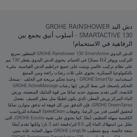
دش اليد GROHE RAINSHOWER
SMARTACTIVE 130 - أسلوب أنيق يجمع بين
الرفاهية في الاستحمام!
الدش اليدوي GROHE Rainshower 130 SmartActive المتطور سريع
التركيب ويوفر أداءً ممتازًا في الحمام. يحتوي الدش اليدوي بقطر 130 مم
على نظام تركيب عالمي ويثبت على جميع خراطيم الدش القياسية. مليء
بالتكنولوجيا المبتكرة، يحتوي على ثلاث رشات رائعة ومن الممتع
استخدامه. GROHE SmartTip - وحدة تحكم مريحة في الخلف - تمنحك
التحكم بإصبعك في نمط الرش. إنها رشات GROHE ActiveMassage
النابضة، التي تقدم مستوى جديد تمامًا من قوة التدليك المنعشة، ورش
الماء المركز ورش المطر، الذي يكون لطيفًا مثل مطر الصيف. بفضل
GROHE DreamSpray، فإن التدفق من كل فوهة له تدفق متوازن تمامًا
لتحقيق أقصى قدر من الرضا، وفوهات SpeedClean المضادة للرواسب
الكلسية سهلة التنظيف أيضًا. كما يحتوي على تقنية GROHE EcoJoy، التي
تقلل من استهلاك الماء إلى 8.5 لتر/دقيقة (عند 3 بار) ولكنها تقدم أيضًا
متعة خالصة، ومع تشطيب GROHE LongLife سهل العناية، فإنه متين