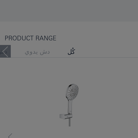
PRODUCT RANGE
دش يدوي
دش
كُل
مجموعات قضيب الدش
اطلعَ الأشخاصُ أيضًا عَلى