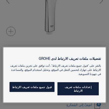
26574000
Product Number
تفضيلات ملفات تعريف الارتباط لدى GROHE
4005176485916
EAN
بالنقر على "قبول جميع ملفات تعريف الارتباط"، أنت توافق على تخزين ملفات تعريف
الارتباط على جهازك لتحسين التنقل في الموقع، وتحليل استخدام الموقع، والمساعدة
Colour
كروم
في جهودنا التسويقية.
Download specification
إعدادات ملفات تعريف
قبول جميع ملفات تعريف الارتباط
الارتباط
أَضِفْ إلى المُفكِّرةِ