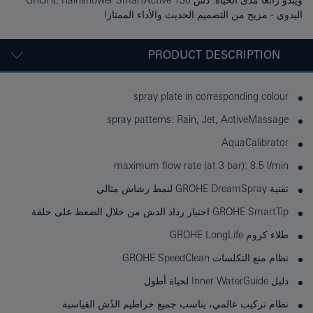
ويبدو رائعًا مدى الحياة. دش GROHE Rainshower SmartActive 130
اليدوي - مزيج من التصميم الحديث والأداء الممتاز!
PRODUCT DESCRIPTION
spray plate in corresponding colour
spray patterns: Rain, Jet, ActiveMassage
AquaCalibrator
maximum flow rate (at 3 bar): 8.5 l/min
تقنية GROHE DreamSpray لنمط رشاش مثالي
GROHE SmartTip اختيار رذاذ الدش من خلال الضغط على حلقة
طلاء كروم GROHE LongLife
نظام منع التكلسات GROHE SpeedClean
دليل Inner WaterGuide لحياة أطول
نظام تركيب عالمي، يناسب جميع خراطيم الدُش القياسية