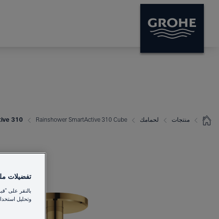
منتجات
لحمامك
Rainshower SmartActive 310 Cube
hower SmartActive 310
تفضيلات ملفا
بالنقر على "قب
وتحليل استخدام