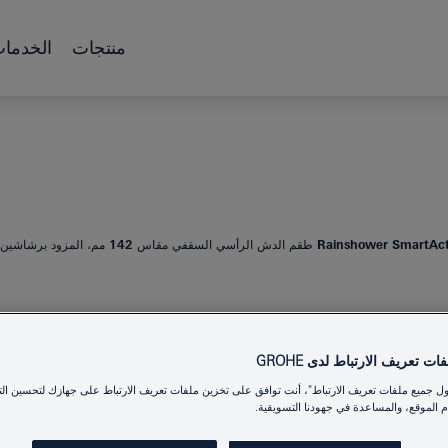
منتجات
الخدما
Rains طقم الدش الرأسي السقفي مقاس 142 مم، المزود برشاشين
TACTIVE 310
ت تعريف الارتباط لدى GROHE
ول جميع ملفات تعريف الارتباط"، أنت توافق على تخزين ملفات تعريف الارتباط على جهازك لتحسين الت
برشاشين
 الموقع، والمساعدة في جهودنا التسويقية.