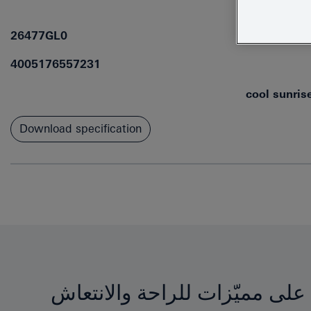
26477GL0
4005176557231
cool sunris
Download specification