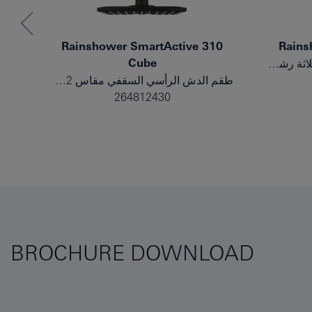
0
Rainshower SmartActive 310
Rains
Cube
طقم الحامل الحائطي المزود بثلاثة رشاشات
طقم الدش الرأسي السقفي مقاس 142 مم، المزود برشاشين
264812430
BROCHURE DOWNLOAD