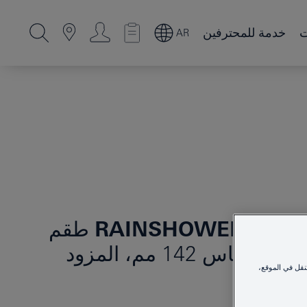
ت
خدمة للمحترفين
AR
RAINSHOWER SMAR
طقم
الدش الرأسي السقفي مقاس 142 مم، المزود
نقل في الموقع،