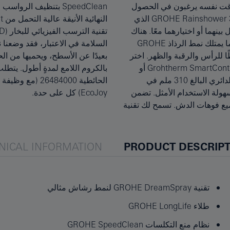
لوقت نفسه يرغبون في الحصول
 بسيطة، بينما تحافظ اللمسة
على قوة التنظيف العميقة والانتعاش، دش الرأسGROHE Rainshower 310 SmartActive الذي
النهائية الأنيقة عالية التحمل من GROHE StarLight على المظهر الخالي من الأخطاء بفضل استخدام
بينهما أو اختيارهما معًا. هناك
لمقاومة الخدوش. ولأننا نضع
رذاذ GROHE PureRain الذي يغمرك مثل مطر الصيف اللطيف، بينما يمتلك نمط الرذاذ GROHE
السلامة في الاعتبار، فقد وضعنا نظام WaterGuide الداخلي المعزول بقوة ليوجه المياه الساخنة
شطًا للرأس والرقبة والظهر. اختر
فاظ على اللمسة النهائية المطلية
نمط الرذاذ باستخدام الزر الذي يعمل بالضغط الخاص بترموستات Grohtherm SmartControl أو
بالكروم اللامع لمدةٍ أطول. يتطلب هذا المنتج طلب مجموعة GROHE Rainshower Universal
خلاط GROHE SmartControl الذي يُباع منفصلًا. يُثبّت دش الرأس الدائري البالغ 310 ملم في
الحائطية 26484000 (مع وظيفة GROHE EcoJoy الموفرة للمياه) أو 26483000 (من دون GROHE
املة، وضمان سهولة الاستخدام الأمثل. تضمن
EcoJoy) كل على حدة.
 المياه من جميع فوهات الدش. تسمح لك تقنية
NICAL INFORMATION
PRODUCT DESCRIP
تقنية GROHE DreamSpray لنمط رشاش مثالي
طلاء GROHE LongLife
نظام منع التكلسات GROHE SpeedClean