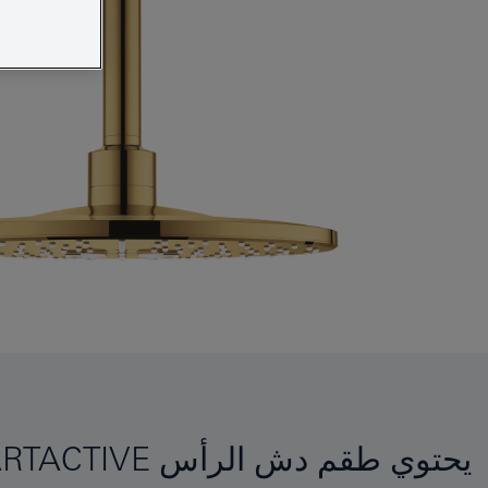
يحتوي طقم دش الرأس GROHE RAINSHOWER 310 SMARTACTIVE على مميّزات للراحة والانتعاش