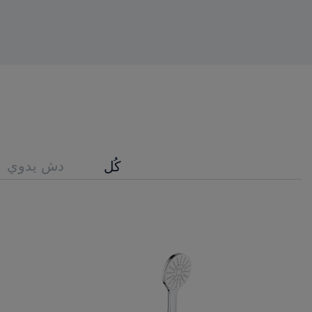
دش يدوي
كُل