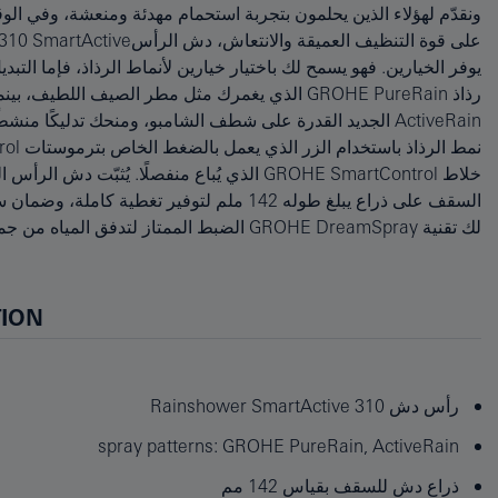
ونقدّم لهؤلاء الذين يحلمون بتجربة استحمام مهدئة ومنعشة، وفي ا
SpeedClean بتنظيف الرواسب الجيرية المتراكمة من الفتحات بمسحة
يوفر الخيارين. فهو يسمح لك باختيار خيارين لأنماط الرذاذ، فإما التبديل 
تقنية الترسب الفيزيائي للبخار (PVD) للحصول على أقصى حد ممكن 
ActiveRain الجديد القدرة على شطف الشامبو، ومنحك تدليكًا من
بعيدًا عن الأسطح، ويحميها من الحرارة الشديدة، ويساعد في الح
السقف على ذراع يبلغ طوله 142 ملم لتوفير تغطية ك
لك تقنية GROHE DreamSpray الضبط الممتاز لتدفق
TION
رأس دش Rainshower SmartActive 310
spray patterns: GROHE PureRain, ActiveRain
ذراع دش للسقف بقياس 142 مم