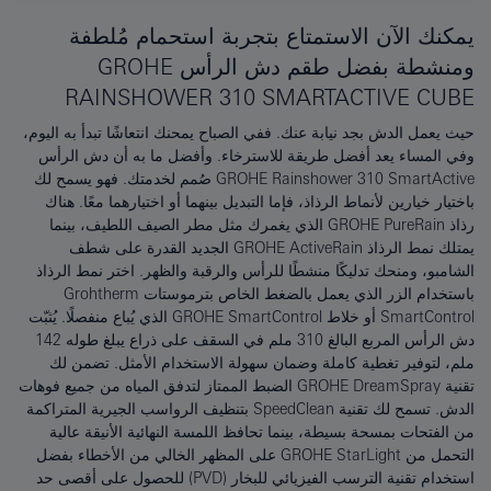
يمكنك الآن الاستمتاع بتجربة استحمام مُلطفة
ومنشطة بفضل طقم دش الرأس GROHE
RAINSHOWER 310 SMARTACTIVE CUBE
حيث يعمل الدش بجد نيابة عنك. ففي الصباح يمحنك انتعاشًا تبدأ به اليوم،
وفي المساء يعد أفضل طريقة للاسترخاء. وأفضل ما به أن دش الرأس
GROHE Rainshower 310 SmartActive صُمم لخدمتك. فهو يسمح لك
باختيار خيارين لأنماط الرذاذ، فإما التبديل بينهما أو اختيارهما معًا. هناك
رذاذ GROHE PureRain الذي يغمرك مثل مطر الصيف اللطيف، بينما
يمتلك نمط الرذاذ GROHE ActiveRain الجديد القدرة على شطف
الشامبو، ومنحك تدليكًا منشطًا للرأس والرقبة والظهر. اختر نمط الرذاذ
باستخدام الزر الذي يعمل بالضغط الخاص بترموستات Grohtherm
SmartControl أو خلاط GROHE SmartControl الذي يُباع منفصلًا. يُثبّت
دش الرأس المربع البالغ 310 ملم في السقف على ذراع يبلغ طوله 142
ملم، لتوفير تغطية كاملة وضمان سهولة الاستخدام الأمثل. تضمن لك
تقنية GROHE DreamSpray الضبط الممتاز لتدفق المياه من جميع فوهات
الدش. تسمح لك تقنية SpeedClean بتنظيف الرواسب الجيرية المتراكمة
من الفتحات بمسحة بسيطة، بينما تحافظ اللمسة النهائية الأنيقة عالية
التحمل من GROHE StarLight على المظهر الخالي من الأخطاء بفضل
استخدام تقنية الترسب الفيزيائي للبخار (PVD) للحصول على أقصى حد