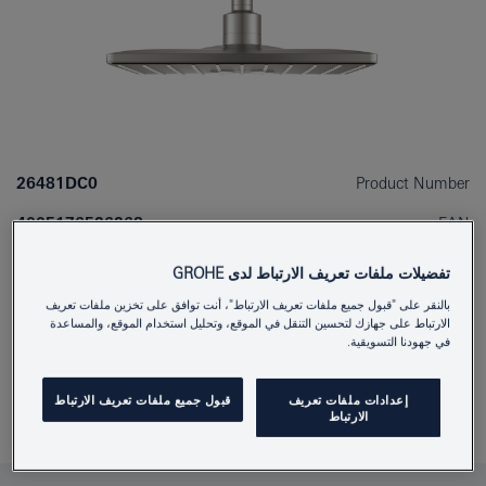
26481DC0
Product Number
4005176526268
EAN
Colour
supersteel
تفضيلات ملفات تعريف الارتباط لدى GROHE
بالنقر على "قبول جميع ملفات تعريف الارتباط"، أنت توافق على تخزين ملفات تعريف
Download specification
الارتباط على جهازك لتحسين التنقل في الموقع، وتحليل استخدام الموقع، والمساعدة
في جهودنا التسويقية.
إعدادات ملفات تعريف
قبول جميع ملفات تعريف الارتباط
أَضِفْ إلى المُفكِّرةِ
الارتباط