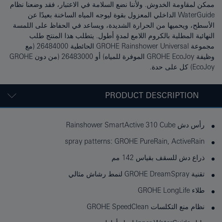
ممكن لمقاومة الخدوش. ولأننا نضع السلامة في الاعتبار، فقد وضعنا نظام
WaterGuide الداخلي المعزول بقوة ليوجه المياه الساخنة بعيدًا عن
الأسطح، ويحميها من الحرارة الشديدة، ويساعد في الحفاظ على اللمسة
النهائية المطلية بالكروم اللامع لمدةٍ أطول. يتطلب هذا المنتج طلب
مجموعة GROHE Rainshower Universal الحائطية 26484000 (مع
وظيفة GROHE EcoJoy الموفرة للمياه) أو 26483000 (من دون GROHE
EcoJoy) كل على حدة.
PRODUCT DESCRIPTION
رأس دش Rainshower SmartActive 310 Cube
spray patterns: GROHE PureRain, ActiveRain
ذراع دش للسقف بقياس 142 مم
تقنية GROHE DreamSpray لنمط رشاش مثالي
طلاء GROHE LongLife
نظام منع التكلسات GROHE SpeedClean