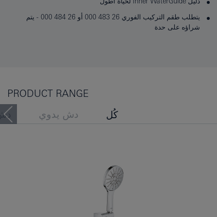
دليل Inner WaterGuide لحياة أطول
يتطلب طقم التركيب الفوري 26 483 000 أو 26 484 000 - يتم
شراؤه على حدة
PRODUCT RANGE
دش يدوي
دش
كُل
مجموعات قضيب الدش