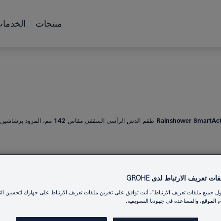
منتجات
الخدما
Rains طقم الدش الرأسي السقفي مقاس 142 مم، المزود برشاشين
TACTIVE 310
ت تعريف الارتباط لدى GROHE
ول جميع ملفات تعريف الارتباط"، أنت توافق على تخزين ملفات تعريف الارتباط على جهازك لتحسين الت
برشاشين
 الموقع، والمساعدة في جهودنا التسويقية.