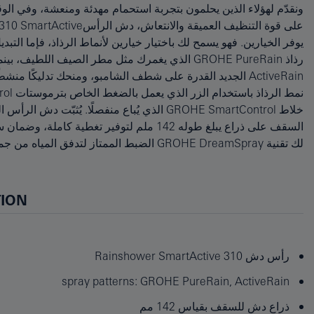
ونقدّم لهؤلاء الذين يحلمون بتجربة استحمام مهدئة ومنعشة، وفي ا
SpeedClean بتنظيف الرواسب الجيرية المتراكمة من الفتحات بمسحة
يوفر الخيارين. فهو يسمح لك باختيار خيارين لأنماط الرذاذ، فإما التبديل 
تقنية الترسب الفيزيائي للبخار (PVD) للحصول على أقصى حد ممكن 
ActiveRain الجديد القدرة على شطف الشامبو، ومنحك تدليكًا من
بعيدًا عن الأسطح، ويحميها من الحرارة الشديدة، ويساعد في الح
السقف على ذراع يبلغ طوله 142 ملم لتوفير تغطية ك
لك تقنية GROHE DreamSpray الضبط الممتاز لتدفق
TION
رأس دش Rainshower SmartActive 310
spray patterns: GROHE PureRain, ActiveRain
ذراع دش للسقف بقياس 142 مم