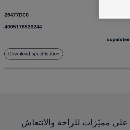
26477DC0
4005176526244
superstee
Download specification