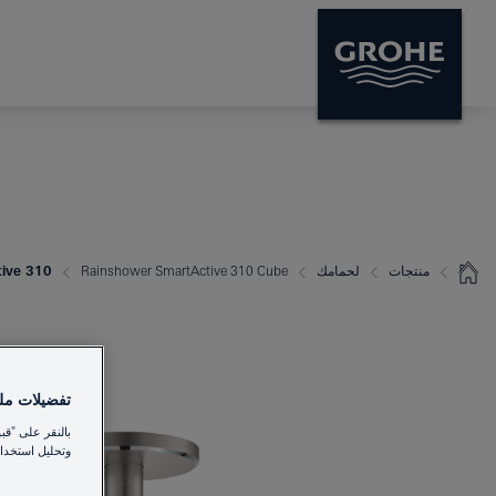
منتجات
لحمامك
Rainshower SmartActive 310 Cube
hower SmartActive 310
تفضيلات ملفا
بالنقر على "قب
وتحليل استخدام