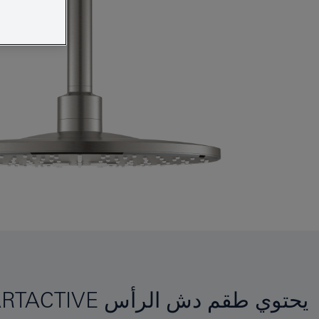
يحتوي طقم دش الرأس GROHE RAINSHOWER 310 SMARTACTIVE على مميّزات للراحة والانتعاش