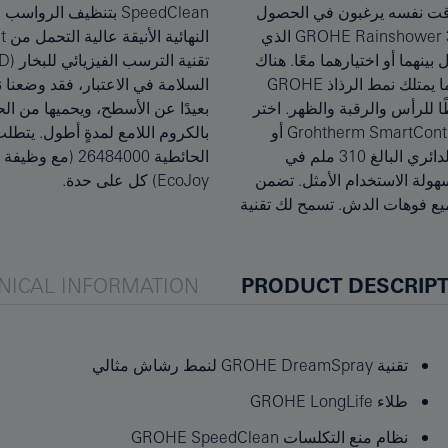
لوقت نفسه يرغبون في الحصول
 بسيطة، بينما تحافظ اللمسة
على قوة التنظيف العميقة والانتعاش، دش الرأسGROHE Rainshower 310 SmartActive الذي
النهائية الأنيقة عالية التحمل من GROHE StarLight على المظهر الخالي من الأخطاء بفضل استخدام
بينهما أو اختيارهما معًا. هناك
لمقاومة الخدوش. ولأننا نضع
رذاذ GROHE PureRain الذي يغمرك مثل مطر الصيف اللطيف، بينما يمتلك نمط الرذاذ GROHE
السلامة في الاعتبار، فقد وضعنا نظام WaterGuide الداخلي المعزول بقوة ليوجه المياه الساخنة
شطًا للرأس والرقبة والظهر. اختر
فاظ على اللمسة النهائية المطلية
نمط الرذاذ باستخدام الزر الذي يعمل بالضغط الخاص بترموستات Grohtherm SmartControl أو
بالكروم اللامع لمدةٍ أطول. يتطلب هذا المنتج طلب مجموعة GROHE Rainshower Universal
خلاط GROHE SmartControl الذي يُباع منفصلًا. يُثبّت دش الرأس الدائري البالغ 310 ملم في
الحائطية 26484000 (مع وظيفة GROHE EcoJoy الموفرة للمياه) أو 26483000 (من دون GROHE
املة، وضمان سهولة الاستخدام الأمثل. تضمن
EcoJoy) كل على حدة.
 المياه من جميع فوهات الدش. تسمح لك تقنية
NICAL INFORMATION
PRODUCT DESCRIP
تقنية GROHE DreamSpray لنمط رشاش مثالي
طلاء GROHE LongLife
نظام منع التكلسات GROHE SpeedClean