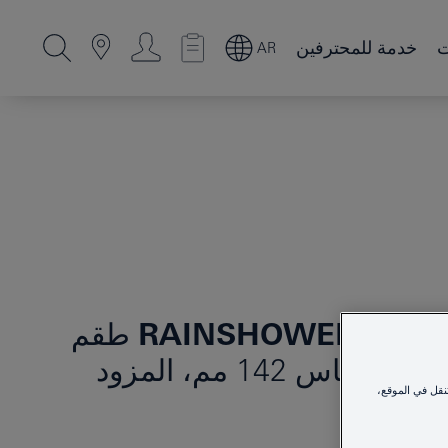
ت
خدمة للمحترفين
AR
RAINSHOWER SMAR
طقم
الدش الرأسي السقفي مقاس 142 مم، المزود
نقل في الموقع،