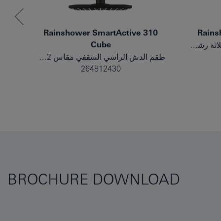
0
Rainshower SmartActive 310
Rains
Cube
طقم الحامل الحائطي المزود بثلاثة رشاشات
طقم الدش الرأسي السقفي مقاس 142 مم، المزود برشاشين
264812430
BROCHURE DOWNLOAD