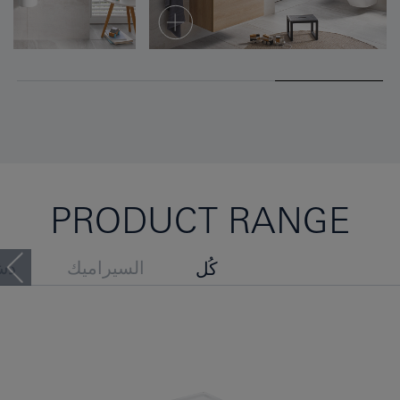
PRODUCT RANGE
السيراميك
دش
كُل
بيديه