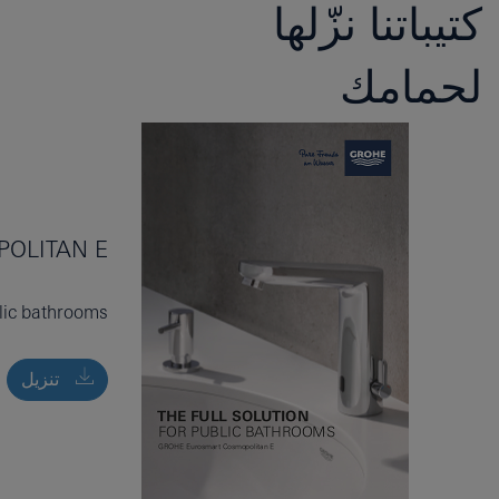
كتيباتنا نزّلها
لحمامك
OLITAN E
blic bathrooms
تنزيل