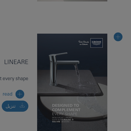
LINEARE
t every shape
read
تنزيل