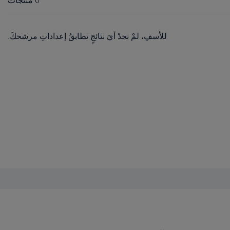
0
منتجاتٌ
للأسفِ، لمْ نجدْ أيَ نتائجٍ تطابقُ إعداداتِ مرشحكَ.