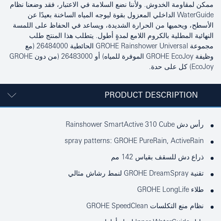
ممكن لمقاومة الخدوش. ولأننا نضع السلامة في الاعتبار، فقد وضعنا نظام
WaterGuide الداخلي المعزول بقوة ليوجه المياه الساخنة بعيدًا عن
الأسطح، ويحميها من الحرارة الشديدة، ويساعد في الحفاظ على اللمسة
النهائية المطلية بالكروم اللامع لمدةٍ أطول. يتطلب هذا المنتج طلب
مجموعة GROHE Rainshower Universal الحائطية 26484000 (مع
وظيفة GROHE EcoJoy الموفرة للمياه) أو 26483000 (من دون GROHE
EcoJoy) كل على حدة.
PRODUCT DESCRIPTION
رأس دش Rainshower SmartActive 310 Cube
spray patterns: GROHE PureRain, ActiveRain
ذراع دش للسقف بقياس 142 مم
تقنية GROHE DreamSpray لنمط رشاش مثالي
طلاء GROHE LongLife
نظام منع التكلسات GROHE SpeedClean