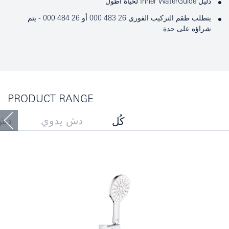
دليل Inner WaterGuide لحياة أطول
يتطلب طقم التركيب الفوري 26 483 000 أو 26 484 000 - يتم
شراؤه على حدة
PRODUCT RANGE
دش يدوي
دش
كُل
مجموعات قضيب الدش