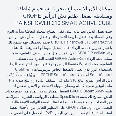
يمكنك الآن الاستمتاع بتجربة استحمام مُلطفة
ومنشطة بفضل طقم دش الرأس GROHE
RAINSHOWER 310 SMARTACTIVE CUBE
حيث يعمل الدش بجد نيابة عنك. ففي الصباح يمحنك انتعاشًا تبدأ به اليوم،
وفي المساء يعد أفضل طريقة للاسترخاء. وأفضل ما به أن دش الرأس
GROHE Rainshower 310 SmartActive صُمم لخدمتك. فهو يسمح لك
باختيار خيارين لأنماط الرذاذ، فإما التبديل بينهما أو اختيارهما معًا. هناك
رذاذ GROHE PureRain الذي يغمرك مثل مطر الصيف اللطيف، بينما
يمتلك نمط الرذاذ GROHE ActiveRain الجديد القدرة على شطف
الشامبو، ومنحك تدليكًا منشطًا للرأس والرقبة والظهر. اختر نمط الرذاذ
باستخدام الزر الذي يعمل بالضغط الخاص بترموستات Grohtherm
SmartControl أو خلاط GROHE SmartControl الذي يُباع منفصلًا. يُثبّت
دش الرأس المربع البالغ 310 ملم في السقف على ذراع يبلغ طوله 142
ملم، لتوفير تغطية كاملة وضمان سهولة الاستخدام الأمثل. تضمن لك
تقنية GROHE DreamSpray الضبط الممتاز لتدفق المياه من جميع فوهات
الدش. تسمح لك تقنية SpeedClean بتنظيف الرواسب الجيرية المتراكمة
من الفتحات بمسحة بسيطة، بينما تحافظ اللمسة النهائية الأنيقة عالية
التحمل من GROHE StarLight على المظهر الخالي من الأخطاء بفضل
استخدام تقنية الترسب الفيزيائي للبخار (PVD) للحصول على أقصى حد