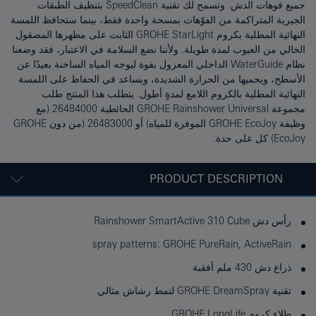
جميع فوهات الدش. وتسمح لك تقنية SpeedClean بتنظيف الطبقات
الجيرية المتراكمة من الفوّهات بمسحة واحدة فقط، بينما ستحافظ اللمسة
النهائية المطلية بكروم GROHE StarLight الثابت على مظهرها المصقول
الخالي من العيوب لمدة طويلة. ولأننا نضع السلامة في الاعتبار، فقد وضعنا
نظام WaterGuide الداخلي المعزول بقوة ليوجه المياه الساخنة بعيدًا عن
الأسطح، ويحميها من الحرارة الشديدة، ويساعد في الحفاظ على اللمسة
النهائية المطلية بالكروم اللامع لمدةٍ أطول. يتطلب هذا المنتج طلب
مجموعة GROHE Rainshower Universal الحائطية 26484000 (مع
وظيفة GROHE EcoJoy الموفرة للمياه) أو 26483000 (من دون GROHE
EcoJoy) كل على حدة.
PRODUCT DESCRIPTION
رأس دش Rainshower SmartActive 310 Cube
spray patterns: GROHE PureRain, ActiveRain
ذراع دش 430 ملم أفقية
تقنية GROHE DreamSpray لنمط رشاش مثالي
طلاء كروم GROHE LongLife