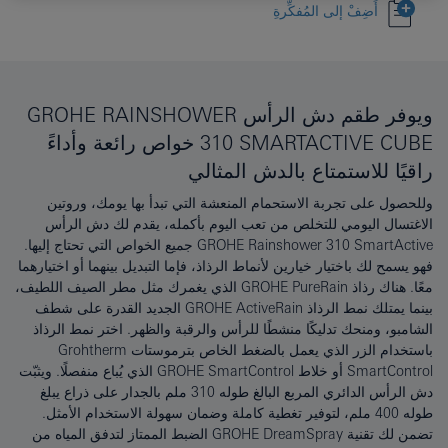
أَضِفْ إلى المُفكِّرةِ
ويوفر طقم دش الرأس GROHE RAINSHOWER
310 SMARTACTIVE CUBE خواص رائعة وأداءً
راقيًا للاستمتاع بالدش المثالي
وللحصول على تجربة الاستحمام المنعشة التي تبدأ بها يومك، وروتين
الاغتسال اليومي للتخلص من تعب اليوم بأكمله، يقدم لك دش الرأس
GROHE Rainshower 310 SmartActive جميع الخواص التي تحتاج إليها.
فهو يسمح لك باختيار خيارين لأنماط الرذاذ، فإما التبديل بينهما أو اختيارهما
معًا. هناك رذاذ GROHE PureRain الذي يغمرك مثل مطر الصيف اللطيف،
بينما يمتلك نمط الرذاذ GROHE ActiveRain الجديد القدرة على شطف
الشامبو، ومنحك تدليكًا منشطًا للرأس والرقبة والظهر. اختر نمط الرذاذ
باستخدام الزر الذي يعمل بالضغط الخاص بترموستات Grohtherm
SmartControl أو خلاط GROHE SmartControl الذي يُباع منفصلًا. ويثبّت
دش الرأس الدائري المربع البالغ طوله 310 ملم بالجدار على ذراع يبلغ
طوله 400 ملم، لتوفير تغطية كاملة وضمان سهولة الاستخدام الأمثل.
تضمن لك تقنية GROHE DreamSpray الضبط الممتاز لتدفق المياه من