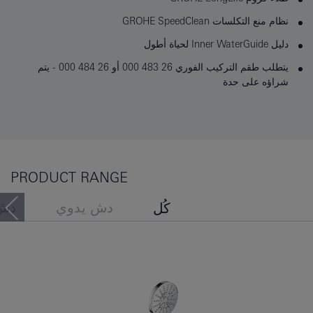
نظام منع التكلسات GROHE SpeedClean
دليل Inner WaterGuide لحياة أطول
يتطلب طقم التركيب الفوري 26 483 000 أو 26 484 000 - يتم
شراؤه على حدة
PRODUCT RANGE
دش يدوي
دش
كُل
مجموعات قضيب الدش
اطلعَ الأشخاصُ أيضًا عَلى