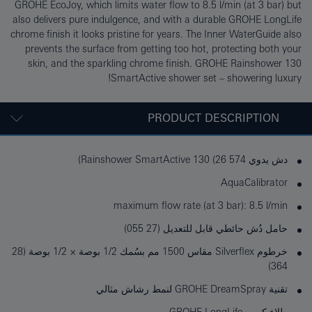
GROHE EcoJoy, which limits water flow to 8.5 l/min (at 3 bar) but
also delivers pure indulgence, and with a durable GROHE LongLife
chrome finish it looks pristine for years. The Inner WaterGuide also
prevents the surface from getting too hot, protecting both your
skin, and the sparkling chrome finish. GROHE Rainshower 130
SmartActive shower set – showering luxury!
PRODUCT DESCRIPTION
دش يدوي Rainshower SmartActive 130 (26 574)
AquaCalibrator
maximum flow rate (at 3 bar): 8.5 l/min
حامل دُش حائطي قابل للتعديل (27 055)
خرطوم Silverflex مقاس 1500 مم بسُمك 1/2 بوصة × 1/2 بوصة (28
364)
تقنية GROHE DreamSpray لنمط رشاش مثالي