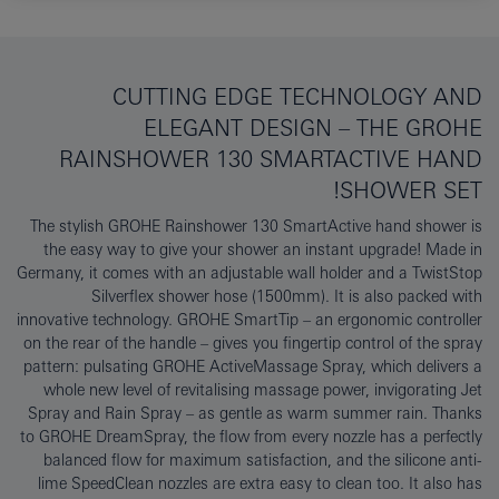
CUTTING EDGE TECHNOLOGY AND
ELEGANT DESIGN – THE GROHE
RAINSHOWER 130 SMARTACTIVE HAND
SHOWER SET!
The stylish GROHE Rainshower 130 SmartActive hand shower is
the easy way to give your shower an instant upgrade! Made in
Germany, it comes with an adjustable wall holder and a TwistStop
Silverflex shower hose (1500mm). It is also packed with
innovative technology. GROHE SmartTip – an ergonomic controller
on the rear of the handle – gives you fingertip control of the spray
pattern: pulsating GROHE ActiveMassage Spray, which delivers a
whole new level of revitalising massage power, invigorating Jet
Spray and Rain Spray – as gentle as warm summer rain. Thanks
to GROHE DreamSpray, the flow from every nozzle has a perfectly
balanced flow for maximum satisfaction, and the silicone anti-
lime SpeedClean nozzles are extra easy to clean too. It also has