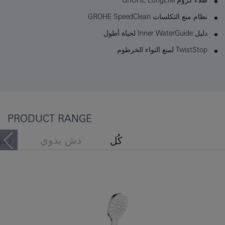
طلاء كروم GROHE LongLife
نظام منع التكلسات GROHE SpeedClean
دليل Inner WaterGuide لحياة أطول
TwistStop لمنع التواء الخرطوم
PRODUCT RANGE
دش يدوي
دش
كُل
مجموعات قضيب الدش