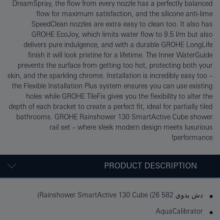
DreamSpray, the flow from every nozzle has a perfectly balanced
flow for maximum satisfaction, and the silicone anti-lime
SpeedClean nozzles are extra easy to clean too. It also has
GROHE EcoJoy, which limits water flow to 9.5 l/m but also
delivers pure indulgence, and with a durable GROHE LongLife
finish it will look pristine for a lifetime. The Inner WaterGuide
prevents the surface from getting too hot, protecting both your
skin, and the sparkling chrome. Installation is incredibly easy too –
the Flexible Installation Plus system ensures you can use existing
holes while GROHE TileFix gives you the flexibility to alter the
depth of each bracket to create a perfect fit, ideal for partially tiled
bathrooms. GROHE Rainshower 130 SmartActive Cube shower
rail set – where sleek modern design meets luxurious
performance!
PRODUCT DESCRIPTION
دش يدوي Rainshower SmartActive 130 Cube (26 582)
AquaCalibrator