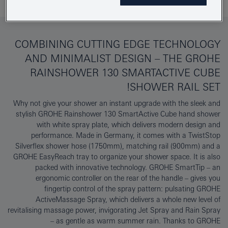
COMBINING CUTTING EDGE TECHNOLOGY
AND MINIMALIST DESIGN – THE GROHE
RAINSHOWER 130 SMARTACTIVE CUBE
SHOWER RAIL SET!
Why not give your shower an instant upgrade with the sleek and
stylish GROHE Rainshower 130 SmartActive Cube hand shower
with white spray plate, which delivers modern design and
performance. Made in Germany, it comes with a TwistStop
Silverflex shower hose (1750mm), matching rail (900mm) and a
GROHE EasyReach tray to organize your shower space. It is also
packed with innovative technology. GROHE SmartTip – an
ergonomic controller on the rear of the handle – gives you
fingertip control of the spray pattern: pulsating GROHE
ActiveMassage Spray, which delivers a whole new level of
revitalising massage power, invigorating Jet Spray and Rain Spray
– as gentle as warm summer rain. Thanks to GROHE