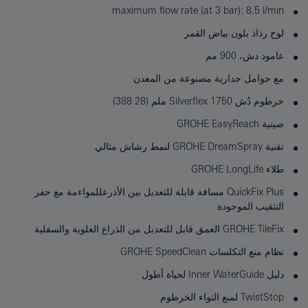
maximum flow rate (at 3 bar): 8.5 l/min
لوح رذاذ بلون بياض القمر
عامود دش، 900 مم
مع حوامل جدارية مصنوعة من المعدن
خرطوم دُش Silverflex 1750 ملم (28 388)
صينية GROHE EasyReach
تقنية GROHE DreamSpray لنمط رشاش مثالي
طلاء GROHE LongLife
QuickFix Plus مسافة قابلة للتعديل بين الأذرعللمواءمة مع حفر
التثقيب الموجودة
GROHE TileFix العمق قابل للتعديل من الذراع العلوية والسفلية
نظام منع التكلسات GROHE SpeedClean
دليل Inner WaterGuide لحياة أطول
TwistStop لمنع التواء الخرطوم