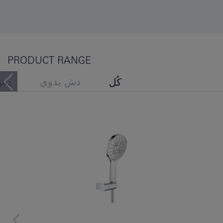
PRODUCT RANGE
دش يدوي
دش
كُل
مجموعات قضيب الدش