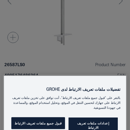
26587LS0
Product Number
4005176486364
EAN
Colour
moon white
تفضيلات ملفات تعريف الارتباط لدى GROHE
بالنقر على "قبول جميع ملفات تعريف الارتباط"، أنت توافق على تخزين ملفات تعريف
Download specification
الارتباط على جهازك لتحسين التنقل في الموقع، وتحليل استخدام الموقع، والمساعدة
في جهودنا التسويقية.
إعدادات ملفات تعريف
قبول جميع ملفات تعريف الارتباط
أَضِفْ إلى المُفكِّرةِ
الارتباط