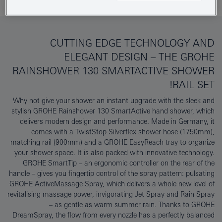
CUTTING EDGE TECHNOLOGY AND
ELEGANT DESIGN – THE GROHE
RAINSHOWER 130 SMARTACTIVE SHOWER
RAIL SET!
Why not give your shower an instant upgrade with the sleek and
stylish GROHE Rainshower 130 SmartActive hand shower, which
delivers modern design and performance. Made in Germany, it
comes with a TwistStop Silverflex shower hose (1750mm),
matching rail (900mm) and a GROHE EasyReach tray to organize
your shower space. It is also packed with innovative technology.
GROHE SmartTip – an ergonomic controller on the rear of the
handle – gives you fingertip control of the spray pattern: pulsating
GROHE ActiveMassage Spray, which delivers a whole new level of
revitalising massage power, invigorating Jet Spray and Rain Spray
– as gentle as warm summer rain. Thanks to GROHE
DreamSpray, the flow from every nozzle has a perfectly balanced