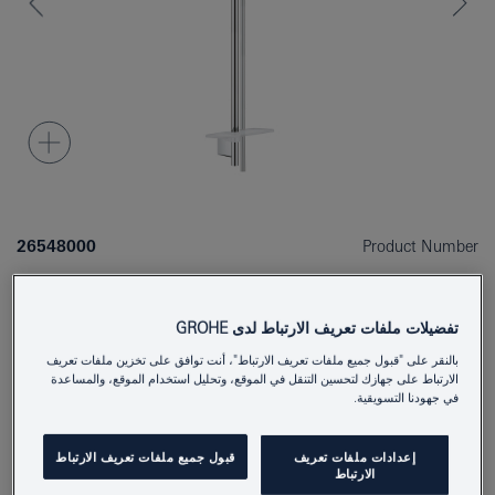
26548000
Product Number
4005176479830
EAN
تفضيلات ملفات تعريف الارتباط لدى GROHE
Colour
كروم
بالنقر على "قبول جميع ملفات تعريف الارتباط"، أنت توافق على تخزين ملفات تعريف
الارتباط على جهازك لتحسين التنقل في الموقع، وتحليل استخدام الموقع، والمساعدة
Download specification
في جهودنا التسويقية.
إعدادات ملفات تعريف
قبول جميع ملفات تعريف الارتباط
الارتباط
أَضِفْ إلى المُفكِّرةِ