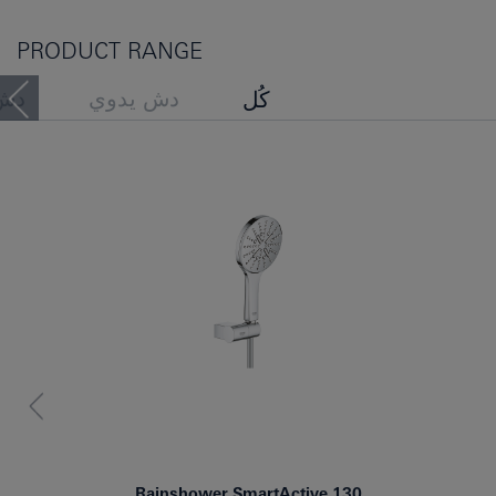
PRODUCT RANGE
دش يدوي
دش
كُل
مجموعات قضيب الدش
Rainshower SmartActive 130