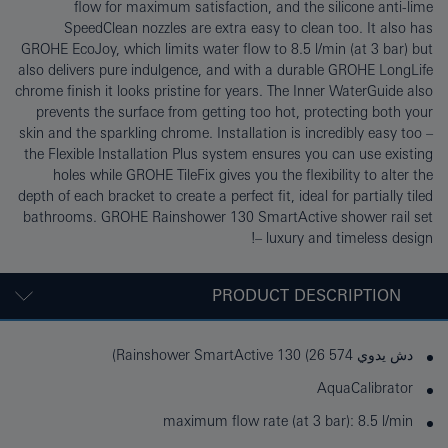
flow for maximum satisfaction, and the silicone anti-lime
SpeedClean nozzles are extra easy to clean too. It also has
GROHE EcoJoy, which limits water flow to 8.5 l/min (at 3 bar) but
also delivers pure indulgence, and with a durable GROHE LongLife
chrome finish it looks pristine for years. The Inner WaterGuide also
prevents the surface from getting too hot, protecting both your
skin and the sparkling chrome. Installation is incredibly easy too –
the Flexible Installation Plus system ensures you can use existing
holes while GROHE TileFix gives you the flexibility to alter the
depth of each bracket to create a perfect fit, ideal for partially tiled
bathrooms. GROHE Rainshower 130 SmartActive shower rail set
– luxury and timeless design!
PRODUCT DESCRIPTION
دش يدوي Rainshower SmartActive 130 (26 574)
AquaCalibrator
maximum flow rate (at 3 bar): 8.5 l/min