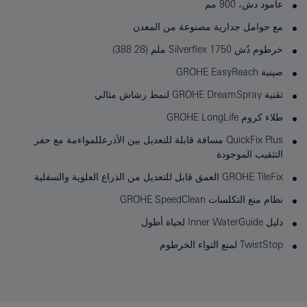
عامود دش، 900 مم
مع حوامل جدارية مصنوعة من المعدن
خرطوم دُش Silverflex 1750 ملم (28 388)
صينية GROHE EasyReach
تقنية GROHE DreamSpray لنمط رشاش مثالي
طلاء كروم GROHE LongLife
QuickFix Plus مسافة قابلة للتعديل بين الأذرعللمواءمة مع حفر
التثقيب الموجودة
GROHE TileFix العمق قابل للتعديل من الذراع العلوية والسفلية
نظام منع التكلسات GROHE SpeedClean
دليل Inner WaterGuide لحياة أطول
TwistStop لمنع التواء الخرطوم