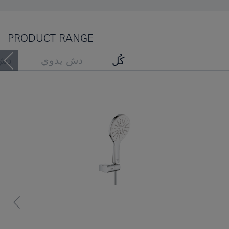
PRODUCT RANGE
دش يدوي
دش
كُل
مجموعات قضيب الدش