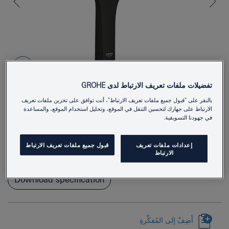
تفضيلات ملفات تعريف الارتباط لدى GROHE
بالنقر على "قبول جميع ملفات تعريف الارتباط"، أنت توافق على تخزين ملفات تعريف
الارتباط على جهازك لتحسين التنقل في الموقع، وتحليل استخدام الموقع، والمساعدة
22127KF0
Product Number
في جهودنا التسويقية.
4005176782633
EAN
إعدادات ملفات تعريف
قبول جميع ملفات تعريف الارتباط
الارتباط
Colour
phantom black
Download specification
أَضِفْ إلى المُفكِّرةِ