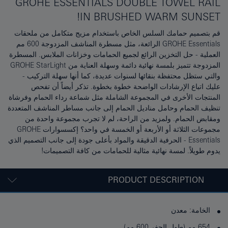
GROHE ESSENTIALS DOUBLE TOWEL RAIL
IN BRUSHED WARM SUNSET!
قم بتصميم حمامك السلس الخاص باستخدام مزيج متكامل من ملحقات
GROHE Essentials الرائعة، مثل مسطرة المناشف المزدوجة 600 مم
العملية - حل التخزين الرائع لجميع الحمامات وخزانات الملابس. المسطرة
المزدوجة تتميز بلمسة نهائية دائمة وسهلة العناية من GROHE StarLight
والتي ستظل محتفظة بنقائها لسنوات عديدة، كما أنها سهلة التركيب -
عليك اتباع الإرشادات الواضحة خطوة بخطوة. تذكر أيضاً أن تفحص
المنتجات الأخرى في المجموعة الشاملة مثل شماعة رداء الحمام وفرشاة
تنظيف الحمام وحامل مناديل الحمام إلى جانب مساطر المناشف المتعددة
ومقابض الحمام. ولمزيد من الراحة، لم لا تجرب مجموعة واحدة من
مجموعات الثلاثة أو الأربعة أو الخمسة في واحد؟ إكسسوارات GROHE
Essentials - الحرفية الدقيقة والمواد بأعلى جودة إلى جانب التصميم الذي
يدوم طويلاً. لمسة نهائية مثالية للحمامات من كافة التصميمات!
PRODUCT DESCRIPTION
الخامة: معدن
654 مم (طول الحفر 600 مم)