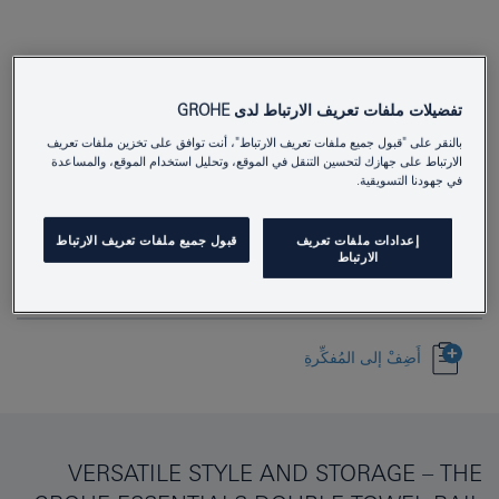
تفضيلات ملفات تعريف الارتباط لدى GROHE
40802DL1
Product Number
بالنقر على "قبول جميع ملفات تعريف الارتباط"، أنت توافق على تخزين ملفات تعريف
الارتباط على جهازك لتحسين التنقل في الموقع، وتحليل استخدام الموقع، والمساعدة
4005176430107
EAN
في جهودنا التسويقية.
Colour
brushed warm sunset
إعدادات ملفات تعريف
قبول جميع ملفات تعريف الارتباط
الارتباط
Download specification
أَضِفْ إلى المُفكِّرةِ
VERSATILE STYLE AND STORAGE – THE