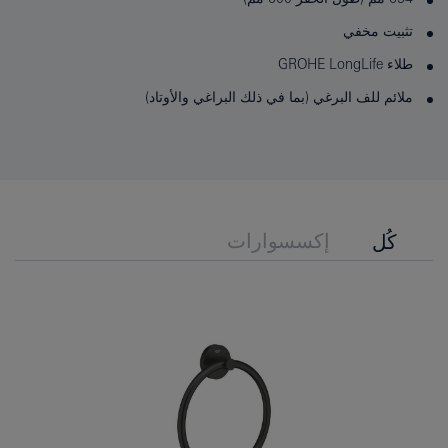
تثبيت مخفي
طلاء GROHE LongLife
ملائم للف البرغي (بما في ذلك البراغي والأوتاد)
إكسسوارات
كُل