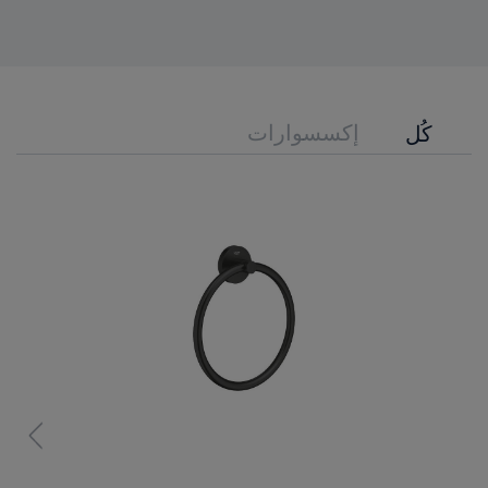
إكسسوارات
كُل