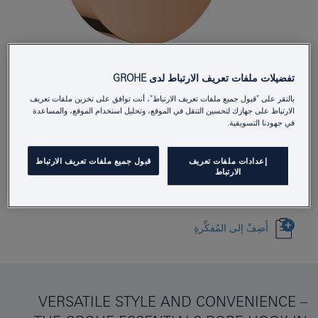
تفضيلات ملفات تعريف الارتباط لدى GROHE
40364DA1
Product Number
بالنقر على "قبول جميع ملفات تعريف الارتباط"، أنت توافق على تخزين ملفات تعريف
4005176428913
EAN
الارتباط على جهازك لتحسين التنقل في الموقع، وتحليل استخدام الموقع، والمساعدة
في جهودنا التسويقية.
Colour
warm sunset
إعدادات ملفات تعريف
قبول جميع ملفات تعريف الارتباط
Download specification
الارتباط
أَضِفْ إلى المُفكِّرةِ
VERSATILE STYLE AND CONVENIENCE –