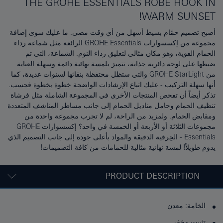
THE GROHE ESSENTIALS ROBE HOOK IN
WARM SUNSET!
أصبح تصميم حمّام بسيط أسهل من أي وقت مضى. ما عليك سوى إضافة
مجموعة من إكسسوارات GROHE Essentials الرائعة مثل شماعة رداء
الحمام القوية، وهو مكان مثالي لتعليق رداء النوم. الشماعة، التي تم
ضبطها على لوحة دائرية جذابة، تتميز بلمسة نهائية دائمة وسهلة العناية
من GROHE StarLight والتي ستظل محتفظة بنقائها لسنوات عديدة، كما
أنها سهلة التركيب - عليك اتباع الإرشادات الواضحة خطوة بخطوة فحسب.
تذكر أيضاً أن تفحص المنتجات الأخرى في المجموعة الشاملة مثل فرشاة
تنظيف الحمام وحامل مناديل الحمام إلى جانب مساطر المناشف المتعددة
ومقابض الحمام. ولمزيد من الراحة، لم لا تجرب مجموعة واحدة من
مجموعات الثلاثة أو الأربعة أو الخمسة في واحد؟ إكسسوارات GROHE
Essentials - الحِرفية الدقيقة والمواد بأعلى جودة إلى جانب التصميم الذي
يدوم طويلاً! لمسة نهائية مثالية للحمامات من كافة التصميمات!
PRODUCT DESCRIPTION
الخامة: معدن
تثبيت مخفي