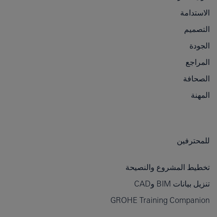
الاستدامة
التصميم
الجودة
المراجع
الصحافة
المهنة
للمحترفين
تخطيط المشروع والنصيحة
تنزيل بيانات BIM وCAD
GROHE Training Companion