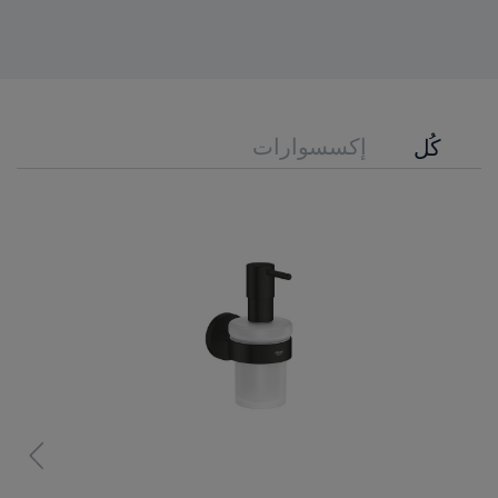
إكسسوارات
كُل