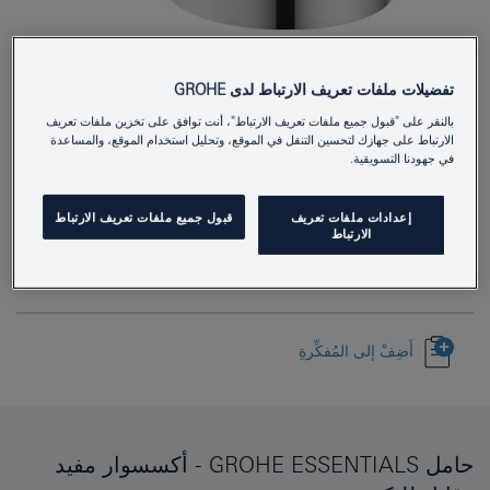
تفضيلات ملفات تعريف الارتباط لدى GROHE
بالنقر على "قبول جميع ملفات تعريف الارتباط"، أنت توافق على تخزين ملفات تعريف
40369001
Product Number
الارتباط على جهازك لتحسين التنقل في الموقع، وتحليل استخدام الموقع، والمساعدة
في جهودنا التسويقية.
4005176326196
EAN
Colour
كروم
إعدادات ملفات تعريف
قبول جميع ملفات تعريف الارتباط
الارتباط
Download specification
أَضِفْ إلى المُفكِّرةِ
حامل GROHE ESSENTIALS - أكسسوار مفيد