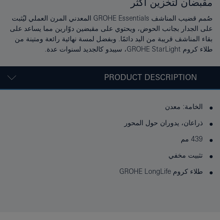
مقبضان لتخزين أكثر
صُمم قضيب المناشف GROHE Essentials المعدني المرن العملي ليُثبت
على الجدار بجانب الحوض، ويحتوي على مقبضين دوّارين مما يساعد على
بقاء المناشف قريبة من اليد دائمًا. وبفضل لمسة نهائية رائعة ومتينة من
طلاء كروم GROHE StarLight، سيبدو كالجديد لسنوات عدة.
PRODUCT DESCRIPTION
الخامة: معدن
ذراعان، يدوران حول المحور
439 مم
تثبيت مخفي
طلاء كروم GROHE LongLife