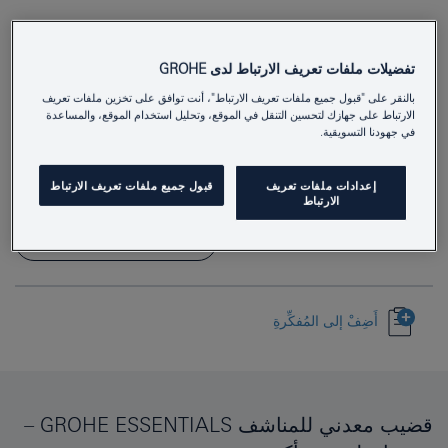
تفضيلات ملفات تعريف الارتباط لدى GROHE
بالنقر على "قبول جميع ملفات تعريف الارتباط"، أنت توافق على تخزين ملفات تعريف
40371001
Product Number
الارتباط على جهازك لتحسين التنقل في الموقع، وتحليل استخدام الموقع، والمساعدة
في جهودنا التسويقية.
4005176326318
EAN
إعدادات ملفات تعريف
قبول جميع ملفات تعريف الارتباط
Colour
كروم
الارتباط
Download specification
أَضِفْ إلى المُفكِّرةِ
قضيب معدني للمناشف GROHE ESSENTIALS –