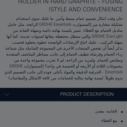
HOLDER IN HARD GRAPHITE – FUSING
STYLE AND CONVENIENCE!
حان وقت ابتكار تصميم حمام بسيط وآمن. ما عليك سوى استخدام
تشكيلة مختارة من إكسسوارت GROHE Essentials الرائعة، مثل حامل
مناديل الحمام مع الغطاء. تتميز بلمسة نهائية دائمة وسهلة العناية من
GROHE StarLight والتي ستظل محتفظة بنقائها لسنوات عديدة، كما أنها
سهلة التركيب - عليك اتباع الإرشادات الواضحة خطوة بخطوة فحسب.
تذكر أيضاً أن تفحص المنتجات الأخرى في المجموعة الشاملة مثل شماعة
رداء الحمام وفرشاة تنظيف الحمام إلى جانب مساطر المناشف المتعددة
ومقابض الحمام. ولمزيد من الراحة، لم لا تجرب مجموعة واحدة من
مجموعات الثلاثة أو الأربعة أو الخمسة في واحد؟ إكسسوارات GROHE
Essentials - الحرفية الدقيقة والمواد بأعلى جودة إلى جانب التصميم الذي
يدوم طويلاً. لمسة نهائية مثالية للحمامات من كافة الأشكال والمقاسات!
PRODUCT DESCRIPTION
الخامة: معدن
مع الغطاء