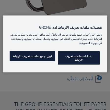
تفضيلات ملفات تعريف الارتباط لدى GROHE
40367A01
Product Number
بالنقر على "قبول جميع ملفات تعريف الارتباط"، أنت توافق على تخزين ملفات تعريف
4005176429620
EAN
الارتباط على جهازك لتحسين التنقل في الموقع، وتحليل استخدام الموقع، والمساعدة
في جهودنا التسويقية.
Colour
hard graphite
إعدادات ملفات تعريف
قبول جميع ملفات تعريف الارتباط
Download specification
الارتباط
أَضِفْ إلى المُفكِّرةِ
THE GROHE ESSENTIALS TOILET PAPER