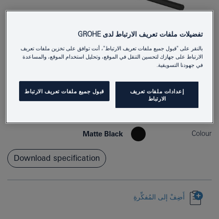
تفضيلات ملفات تعريف الارتباط لدى GROHE
بالنقر على "قبول جميع ملفات تعريف الارتباط"، أنت توافق على تخزين ملفات تعريف
الارتباط على جهازك لتحسين التنقل في الموقع، وتحليل استخدام الموقع، والمساعدة
في جهودنا التسويقية.
إعدادات ملفات تعريف
قبول جميع ملفات تعريف الارتباط
1024672430
Product Number
الارتباط
4067393021780
EAN
Colour
Matte Black
Download specification
أَضِفْ إلى المُفكِّرةِ