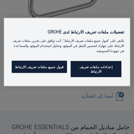
تفضيلات ملفات تعريف الارتباط لدى GROHE
40689DC1
Product Number
بالنقر على "قبول جميع ملفات تعريف الارتباط"، أنت توافق على تخزين ملفات تعريف
4005176413131
EAN
الارتباط على جهازك لتحسين التنقل في الموقع، وتحليل استخدام الموقع، والمساعدة
في جهودنا التسويقية.
Colour
supersteel
إعدادات ملفات تعريف
قبول جميع ملفات تعريف الارتباط
Download specification
الارتباط
أَضِفْ إلى المُفكِّرةِ
حامل مناديل الحمام من GROHE ESSENTIALS