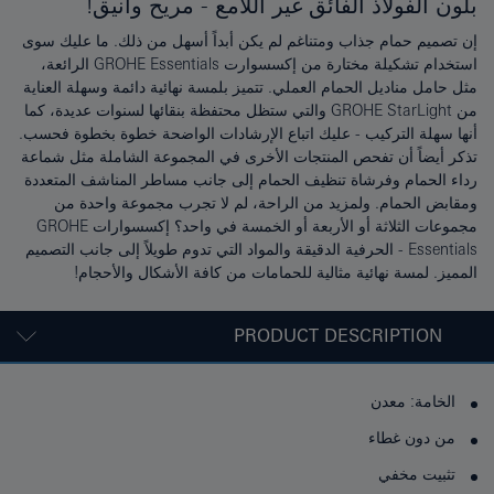
بلون الفولاذ الفائق غير اللامع - مريح وأنيق!
إن تصميم حمام جذاب ومتناغم لم يكن أبداً أسهل من ذلك. ما عليك سوى
استخدام تشكيلة مختارة من إكسسوارت GROHE Essentials الرائعة،
مثل حامل مناديل الحمام العملي. تتميز بلمسة نهائية دائمة وسهلة العناية
من GROHE StarLight والتي ستظل محتفظة بنقائها لسنوات عديدة، كما
أنها سهلة التركيب - عليك اتباع الإرشادات الواضحة خطوة بخطوة فحسب.
تذكر أيضاً أن تفحص المنتجات الأخرى في المجموعة الشاملة مثل شماعة
رداء الحمام وفرشاة تنظيف الحمام إلى جانب مساطر المناشف المتعددة
ومقابض الحمام. ولمزيد من الراحة، لم لا تجرب مجموعة واحدة من
مجموعات الثلاثة أو الأربعة أو الخمسة في واحد؟ إكسسوارات GROHE
Essentials - الحرفية الدقيقة والمواد التي تدوم طويلاً إلى جانب التصميم
المميز. لمسة نهائية مثالية للحمامات من كافة الأشكال والأحجام!
PRODUCT DESCRIPTION
الخامة: معدن
من دون غطاء
تثبيت مخفي