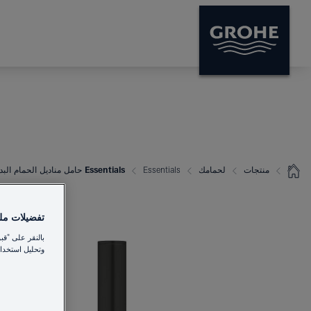
منتجات
لحمامك
Essentials
Essentials حامل مناديل الحمام البديل
تفضيلات ملفا
بالنقر على "قب
وتحليل استخدام