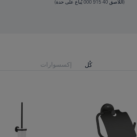
(اللاصق 40 915 000 يُباع على حدة)
إكسسوارات
كُل