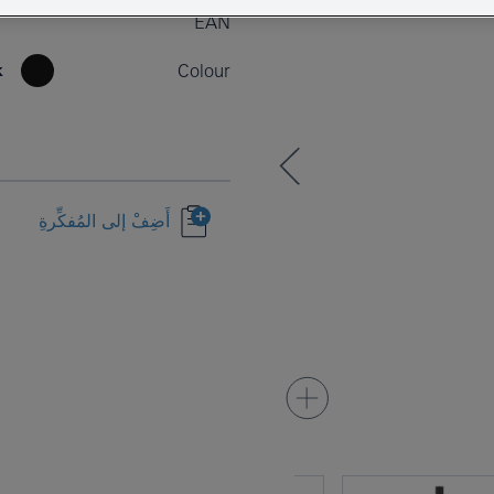
EAN
k
Colour
أَضِفْ إلى المُفكِّرةِ