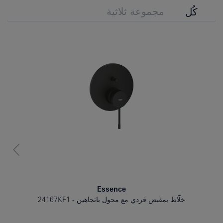
مجموعة ثلاثية
كُل
Essence
خلّاط بمقبض فردي مع محول باتجاهين
24167KF1