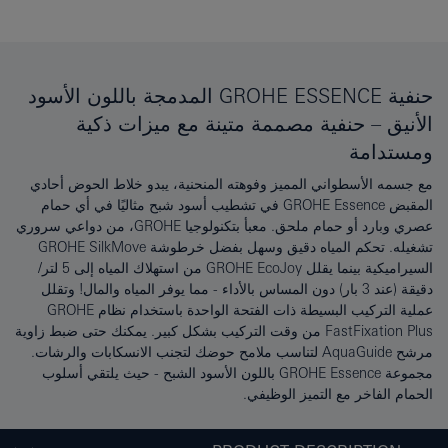
حنفية GROHE ESSENCE المدمجة باللون الأسود
الأنيق – حنفية مصممة متينة مع ميزات ذكية
ومستدامة
مع جسمه الأسطواني المميز وفوهته المنحنية، يبدو خلاط الحوض أحادي
المقبض GROHE Essence في تشطيب أسود شبح مثاليًا في أي حمام
عصري وبارد أو حمام ملحق. معبأ بتكنولوجيا GROHE، من دواعي سروري
تشغيله. تحكم المياه دقيق وسهل بفضل خرطوشة GROHE SilkMove
السيراميكية بينما يقلل GROHE EcoJoy من استهلاك المياه إلى 5 لتر/
دقيقة (عند 3 بار) دون المساس بالأداء - مما يوفر المياه والمال! وتقلل
عملية التركيب البسيطة ذات الفتحة الواحدة باستخدام نظام GROHE
FastFixation Plus من وقت التركيب بشكل كبير. يمكنك حتى ضبط زاوية
مرشح AquaGuide لتناسب ملامح حوضك لتجنب الانسكابات والرشات.
مجموعة GROHE Essence باللون الأسود الشبح - حيث يلتقي أسلوب
الحمام الفاخر مع التميز الوظيفي.