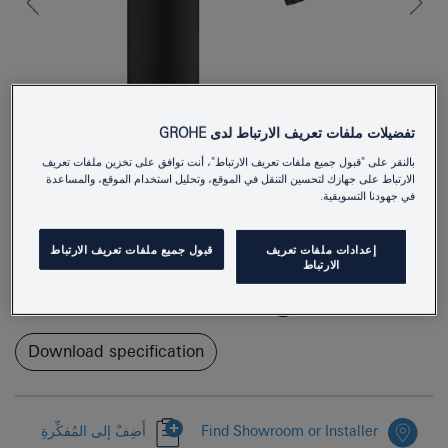
تفضيلات ملفات تعريف الارتباط لدى GROHE
بالنقر على "قبول جميع ملفات تعريف الارتباط"، أنت توافق على تخزين ملفات تعريف
الارتباط على جهازك لتحسين التنقل في الموقع، وتحليل استخدام الموقع، والمساعدة
في جهودنا التسويقية.
24172KF1
Product Number
إعدادات ملفات تعريف
قبول جميع ملفات تعريف الارتباط
4005176782398
EAN
الارتباط
Colour
phantom black
Download specification
Find Showroom or Installer
أَضِفْ إلى المُفكِّرةِ