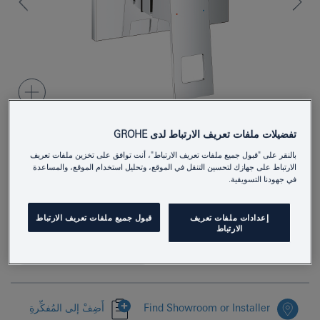
تفضيلات ملفات تعريف الارتباط لدى GROHE
بالنقر على "قبول جميع ملفات تعريف الارتباط"، أنت توافق على تخزين ملفات تعريف
24094000
Product Number
الارتباط على جهازك لتحسين التنقل في الموقع، وتحليل استخدام الموقع، والمساعدة
في جهودنا التسويقية.
4005176480638
EAN
Colour
كروم
إعدادات ملفات تعريف
قبول جميع ملفات تعريف الارتباط
الارتباط
Download specification
Find Showroom or Installer
أَضِفْ إلى المُفكِّرةِ