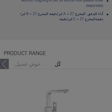
without roughing-in set 35 600/35 604 (please order
separately)
أداء التدفق: المخرج A = 27 لتر/دقيقة المخرج B = 27 لتر/
دقيقةالمخرج C = 27 لتر/دقيقة
PRODUCT RANGE
حوض غسيل
د
كُل
حوض الاستحمام
بيديه
اطلعَ الأشخاصُ أيضًا عَلى