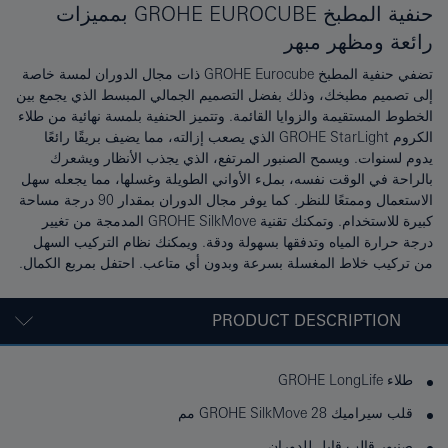
حنفية المطبخ GROHE EUROCUBE بمميزات
رائعة ومظهر مبهر
تضفي حنفية المطبخ GROHE Eurocube ذات مجال الدوران لمسة خاصة
إلى تصميم مطبخك، وذلك بفضل التصميم الجمالي المبسط الذي يجمع بين
الخطوط المستقيمة والزوايا القائمة. وتتميز الحنفية بلمسة نهائية من طلاء
الكروم GROHE StarLight الذي يصعب إزالته، مما يضيف بريقًا رائعًا
يدوم لسنوات. ويسمح الصنبور المرتفع، الذي يجذب الأنظار ويشعرك
بالراحة في الوقت نفسه، بملء الأواني الطويلة وغسلها، مما يجعله سهل
الاستعمال وممتعًا للنظر. كما يوفر مجال الدوران بمقدار 90 درجة مساحة
كبيرة للاستخدام. وتمكنك تقنية GROHE SilkMove المدمجة من تغيير
درجة حرارة المياه وتدفقها بسهولة ودقة. ويمكنك نظام التركيب السهل
من تركيب خلاط المغسلة بسرعة وبدون أي متاعب. احتفل بمربع الكمال.
PRODUCT DESCRIPTION
طلاء GROHE LongLife
قلب سيراميك GROHE SilkMove 28 مم
صنبور قالب قابل للدوران