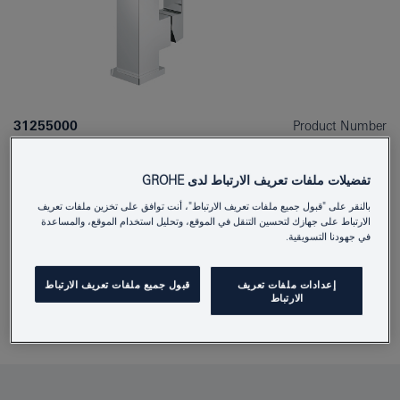
31255000
Product Number
4005176901416
EAN
تفضيلات ملفات تعريف الارتباط لدى GROHE
Colour
كروم
بالنقر على "قبول جميع ملفات تعريف الارتباط"، أنت توافق على تخزين ملفات تعريف
الارتباط على جهازك لتحسين التنقل في الموقع، وتحليل استخدام الموقع، والمساعدة
في جهودنا التسويقية.
Download specification
إعدادات ملفات تعريف
قبول جميع ملفات تعريف الارتباط
الارتباط
Find Showroom or Installer
أَضِفْ إلى المُفكِّرةِ