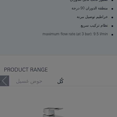
منطقة الدوران 90 درجة
خراطيم توصيل مرنة
نظام تركيب سريع
maximum flow rate (at 3 bar): 9.5 l/min
PRODUCT RANGE
حوض غسيل
د
كُل
حوض الاستحمام
بيديه
قدْ يعجبكَ أيضًا